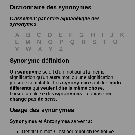
Dictionnaire des synonymes
Classement par ordre alphabétique des
synonymes
A
B
C
D
E
F
G
H
I
J
K
L
M
N
O
P
Q
R
S
T
U
V
W
X
Y
Z
Synonyme définition
Un
synonyme
se dit d'un mot qui a la même
signification qu'un autre mot, ou une signification
presque semblable. Les
synonymes
sont des
mots
différents
qui
veulent dire la même chose
.
Lorsqu’on utilise des
synonymes
, la phrase
ne
change pas de sens
.
Usage des synonymes
Synonymes
et
Antonymes
servent à:
Définir un mot. C’est pourquoi on les trouve