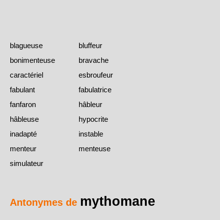
blagueuse
bluffeur
bonimenteuse
bravache
caractériel
esbroufeur
fabulant
fabulatrice
fanfaron
hâbleur
hâbleuse
hypocrite
inadapté
instable
menteur
menteuse
simulateur
mythomane
Antonymes de