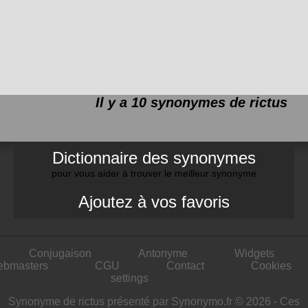
Il y a 10 synonymes de
rictus
Dictionnaire des synonymes
pour vous aider à trouver le meilleur synonyme
Ajoutez à vos favoris
Conjugaison
Antonyme
Widgets
ebmasters
CGU
Contact
Cookies
settings
Synonyme de rictus présenté par Synonymo.fr © 2026 - Ces