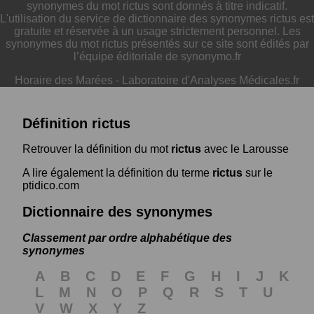
synonymes du mot rictus sont donnés à titre indicatif.
L'utilisation du service de dictionnaire des synonymes rictus est
gratuite et réservée à un usage strictement personnel. Les
synonymes du mot rictus présentés sur ce site sont édités par
l’équipe éditoriale de synonymo.fr
Horaire des Marées
-
Laboratoire d'Analyses Médicales.fr
Définition rictus
Retrouver la définition du mot
rictus
avec le Larousse
A lire également la définition du terme
rictus
sur le
ptidico.com
Dictionnaire des synonymes
Classement par ordre alphabétique des
synonymes
A
B
C
D
E
F
G
H
I
J
K
L
M
N
O
P
Q
R
S
T
U
V
W
X
Y
Z