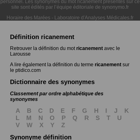
personnel. Les synonymes du mot ricanement présentés sur ce
site sont édités par l’équipe éditoriale de synonymo.fr
Horaire des Marées
-
Laboratoire d'Analyses Médicales.fr
Définition ricanement
Retrouver la définition du mot
ricanement
avec le
Larousse
A lire également la définition du terme
ricanement
sur
le ptidico.com
Dictionnaire des synonymes
Classement par ordre alphabétique des
synonymes
A
B
C
D
E
F
G
H
I
J
K
L
M
N
O
P
Q
R
S
T
U
V
W
X
Y
Z
Synonyme définition