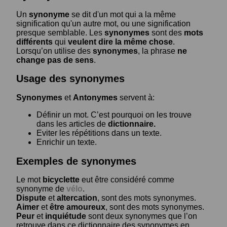
Un
synonyme
se dit d'un mot qui a la même
signification qu'un autre mot, ou une signification
presque semblable. Les
synonymes
sont des
mots
différents
qui
veulent dire la même chose
.
Lorsqu’on utilise des
synonymes
, la phrase
ne
change pas de sens
.
Usage des synonymes
Synonymes
et
Antonymes
servent à:
Définir un mot. C’est pourquoi on les trouve
dans les articles de
dictionnaire.
Eviter les répétitions dans un texte.
Enrichir un texte.
Exemples de synonymes
Le mot
bicyclette
eut être considéré comme
synonyme de
vélo
.
Dispute
et
altercation
, sont des mots synonymes.
Aimer
et
être amoureux
, sont des mots synonymes.
Peur
et
inquiétude
sont deux synonymes que l’on
retrouve dans ce dictionnaire des synonymes en