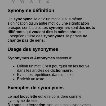
V
W
X
Y
Z
Synonyme définition
Un
synonyme
se dit d'un mot qui a la même
signification qu'un autre mot, ou une signification
presque semblable. Les
synonymes
sont des
mots
différents
qui
veulent dire la même chose
.
Lorsqu’on utilise des
synonymes
, la phrase
ne
change pas de sens
.
Usage des synonymes
Synonymes
et
Antonymes
servent à:
Définir un mot. C’est pourquoi on les trouve
dans les articles de
dictionnaire.
Eviter les répétitions dans un texte.
Enrichir un texte.
Exemples de synonymes
Le mot
bicyclette
eut être considéré comme
synonyme de
vélo
.
Dispute
et
altercation
, sont des mots synonymes.