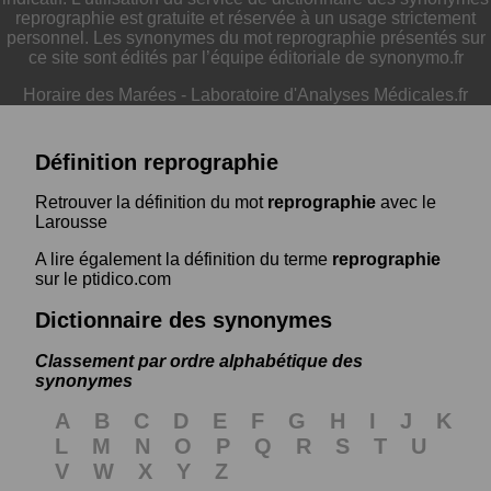
reprographie est gratuite et réservée à un usage strictement
personnel. Les synonymes du mot reprographie présentés sur
ce site sont édités par l’équipe éditoriale de synonymo.fr
Horaire des Marées
-
Laboratoire d'Analyses Médicales.fr
Définition reprographie
Retrouver la définition du mot
reprographie
avec le
Larousse
A lire également la définition du terme
reprographie
sur le ptidico.com
Dictionnaire des synonymes
Classement par ordre alphabétique des
synonymes
A
B
C
D
E
F
G
H
I
J
K
L
M
N
O
P
Q
R
S
T
U
V
W
X
Y
Z