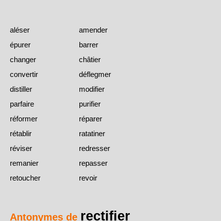
aléser
amender
épurer
barrer
changer
châtier
convertir
déflegmer
distiller
modifier
parfaire
purifier
réformer
réparer
rétablir
ratatiner
réviser
redresser
remanier
repasser
retoucher
revoir
rectifier
Antonymes de