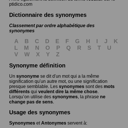
ptidico.com
Dictionnaire des synonymes
Classement par ordre alphabétique des
synonymes
A
B
C
D
E
F
G
H
I
J
K
L
M
N
O
P
Q
R
S
T
U
V
W
X
Y
Z
Synonyme définition
Un
synonyme
se dit d'un mot qui a la même
signification qu'un autre mot, ou une signification
presque semblable. Les
synonymes
sont des
mots
différents
qui
veulent dire la même chose
.
Lorsqu’on utilise des
synonymes
, la phrase
ne
change pas de sens
.
Usage des synonymes
Synonymes
et
Antonymes
servent à: