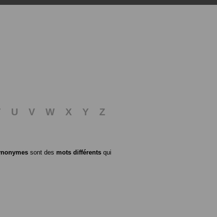
T
U
V
W
X
Y
Z
ynonymes
sont des
mots différents
qui