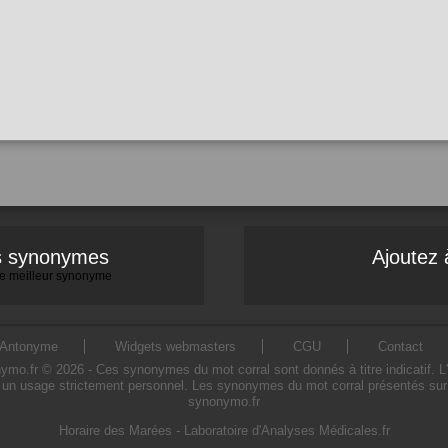
es synonymes
Ajoutez 
 le meilleur synonyme
Antonyme
Widgets webmasters
CGU
Contact
o.fr © 2026 - Ces synonymes du mot corral sont donnés à titre indicatif. L'ut
 un usage strictement personnel. Les synonymes du mot corral présentés sur ce
synonymo.fr
Horaire des Marées
-
Laboratoire d'Analyses Médicales.fr