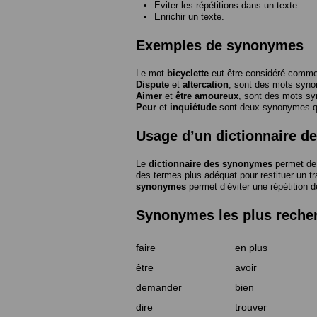
Eviter les répétitions dans un texte.
Enrichir un texte.
Exemples de synonymes
Le mot
bicyclette
eut être considéré com
Dispute
et
altercation
, sont des mots syn
Aimer
et
être amoureux
, sont des mots s
Peur
et
inquiétude
sont deux synonymes que
Usage d’un dictionnaire 
Le
dictionnaire des synonymes
permet de 
des termes plus adéquat pour restituer un trai
synonymes
permet d’éviter une répétition d
Synonymes les plus reche
faire
en plus
être
avoir
demander
bien
dire
trouver