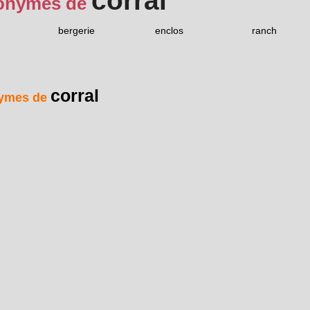
corral
onymes de
bergerie
enclos
ranch
corral
ymes de