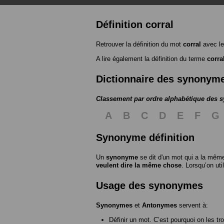
Définition corral
Retrouver la définition du mot
corral
avec le
A lire également la définition du terme
corra
Dictionnaire des synonym
Classement par ordre alphabétique des
A
B
C
D
E
F
G
Synonyme définition
Un
synonyme
se dit d'un mot qui a la même
veulent dire la même chose
. Lorsqu’on ut
Usage des synonymes
Synonymes
et
Antonymes
servent à:
Définir un mot. C’est pourquoi on les tr