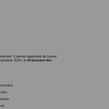
anément. Il permet également de trouver
n question. Enfin, le
dictionnaire des
contraire
créer
amour
voir