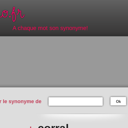
A chaque mot son synonyme!
r le synonyme de
Ok