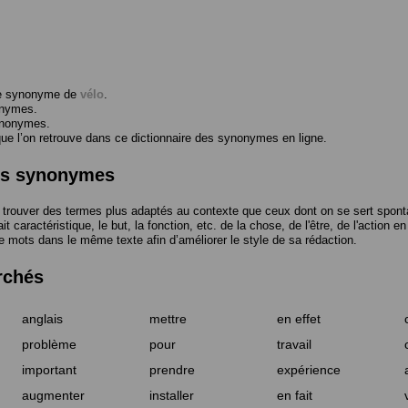
me synonyme de
vélo
.
onymes.
ynonymes.
 l’on retrouve dans ce dictionnaire des synonymes en ligne.
des synonymes
trouver des termes plus adaptés au contexte que ceux dont on se sert spont
t caractéristique, le but, la fonction, etc. de la chose, de l'être, de l'action e
e mots dans le même texte afin d’améliorer le style de sa rédaction.
rchés
anglais
mettre
en effet
problème
pour
travail
important
prendre
expérience
augmenter
installer
en fait