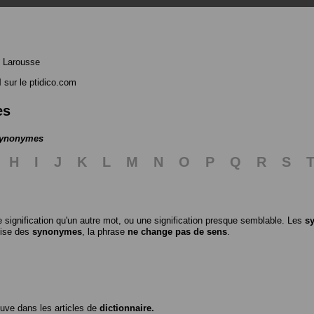
 Larousse
l
sur le ptidico.com
es
 synonymes
H
I
J
K
L
M
N
O
P
Q
R
S
 signification qu'un autre mot, ou une signification presque semblable. Les
s
ilise des
synonymes
, la phrase
ne change pas de sens
.
ouve dans les articles de
dictionnaire.