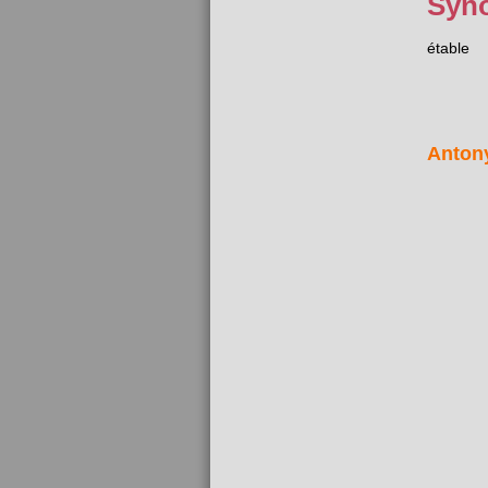
Syn
étable
Anton