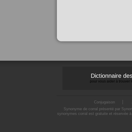
Dictionnaire d
pour vous aider à trouver
Conjugaison
Synonyme de corral présenté par Synonym
synonymes corral est gratuite et réservée à