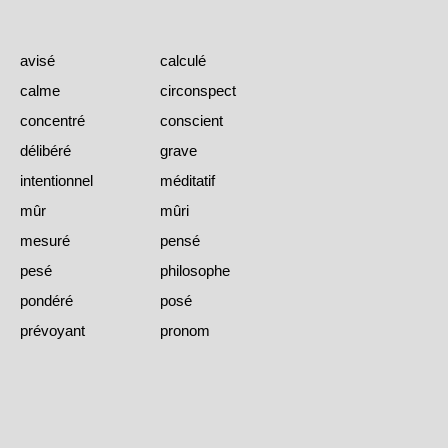
avisé
calculé
calme
circonspect
concentré
conscient
délibéré
grave
intentionnel
méditatif
mûr
mûri
mesuré
pensé
pesé
philosophe
pondéré
posé
prévoyant
pronom