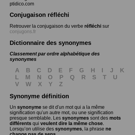
ptidico.com
Conjugaison réfléchi
Retrouver la conjugaison du verbe
réfléchi
sur
conjugons.fr
Dictionnaire des synonymes
Classement par ordre alphabétique des
synonymes
A
B
C
D
E
F
G
H
I
J
K
L
M
N
O
P
Q
R
S
T
U
V
W
X
Y
Z
Synonyme définition
Un
synonyme
se dit d'un mot qui a la même
signification qu'un autre mot, ou une signification
presque semblable. Les
synonymes
sont des
mots
différents
qui
veulent dire la même chose
.
Lorsqu’on utilise des
synonymes
, la phrase
ne
change pas de sens
.