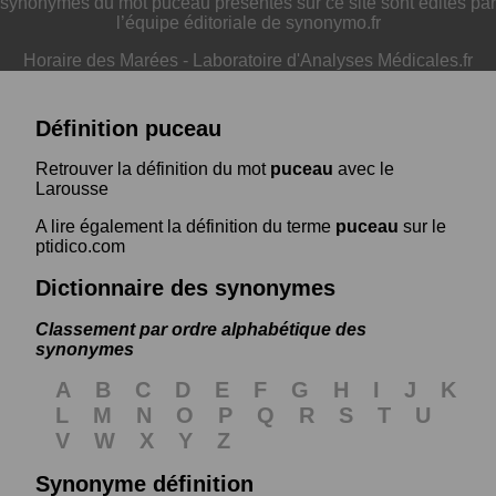
synonymes du mot puceau présentés sur ce site sont édités par
l’équipe éditoriale de synonymo.fr
Horaire des Marées
-
Laboratoire d'Analyses Médicales.fr
Définition puceau
Retrouver la définition du mot
puceau
avec le
Larousse
A lire également la définition du terme
puceau
sur le
ptidico.com
Dictionnaire des synonymes
Classement par ordre alphabétique des
synonymes
A
B
C
D
E
F
G
H
I
J
K
L
M
N
O
P
Q
R
S
T
U
V
W
X
Y
Z
Synonyme définition