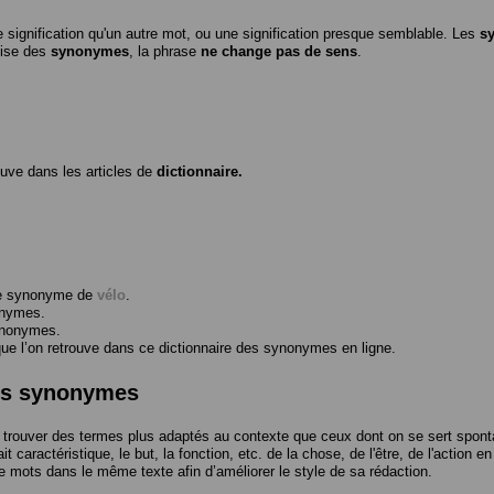
 signification qu'un autre mot, ou une signification presque semblable. Les
s
ilise des
synonymes
, la phrase
ne change pas de sens
.
ouve dans les articles de
dictionnaire.
me synonyme de
vélo
.
onymes.
ynonymes.
 l’on retrouve dans ce dictionnaire des synonymes en ligne.
des synonymes
trouver des termes plus adaptés au contexte que ceux dont on se sert spont
t caractéristique, le but, la fonction, etc. de la chose, de l'être, de l'action e
e mots dans le même texte afin d’améliorer le style de sa rédaction.