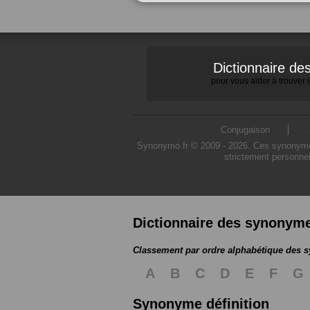
Dictionnaire d
pour vous aider à trouver
Conjugaison
Synonymo.fr © 2009 - 2026. Ces synonymes s
strictement personnel
Dictionnaire des synonym
Classement par ordre alphabétique des
A
B
C
D
E
F
G
Synonyme définition