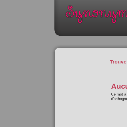
Trouve
Aucu
Ce mot a 
d'orthogr