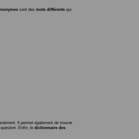
ynonymes
sont des
mots différents
qui
anément. Il permet également de trouver
n question. Enfin, le
dictionnaire des