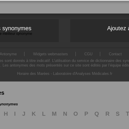
es synonymes
Ajoutez 
 le meilleur synonyme
Antonyme
Widgets webmasters
CGU
Contact
ont donnés à titre indicatif. L'utilisation du service de dictionnaire des sy
. Les antonymes des mots présentés sur ce site sont édités par l’équipe édi
Horaire des Marées
-
Laboratoire d'Analyses Médicales.fr
es
 synonymes
H
I
J
K
L
M
N
O
P
Q
R
S