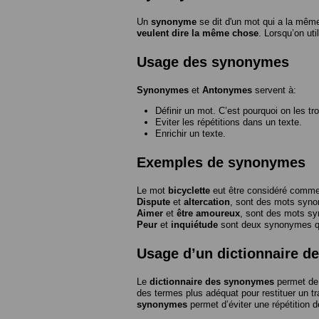
Un
synonyme
se dit d'un mot qui a la même
veulent dire la même chose
. Lorsqu’on ut
Usage des synonymes
Synonymes
et
Antonymes
servent à:
Définir un mot. C’est pourquoi on les tr
Eviter les répétitions dans un texte.
Enrichir un texte.
Exemples de synonymes
Le mot
bicyclette
eut être considéré com
Dispute
et
altercation
, sont des mots syn
Aimer
et
être amoureux
, sont des mots s
Peur
et
inquiétude
sont deux synonymes que
Usage d’un dictionnaire 
Le
dictionnaire des synonymes
permet de 
des termes plus adéquat pour restituer un trai
synonymes
permet d’éviter une répétition d