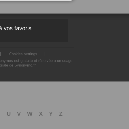
à vos favoris
Cookies settings
nonymes est gratuite et réservée à un usage
toriale de Synonymo.fr
T
U
V
W
X
Y
Z