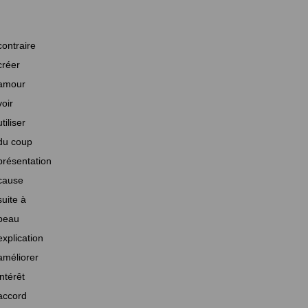
contraire
créer
amour
voir
utiliser
du coup
présentation
cause
suite à
beau
explication
améliorer
intérêt
accord