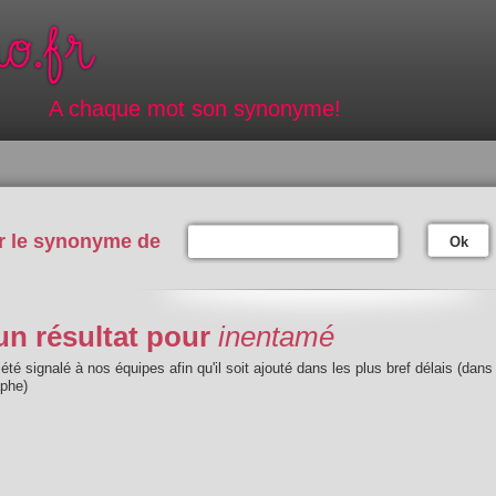
A chaque mot son synonyme!
r le synonyme de
Ok
n résultat pour
inentamé
été signalé à nos équipes afin qu'il soit ajouté dans les plus bref délais (dans
aphe)