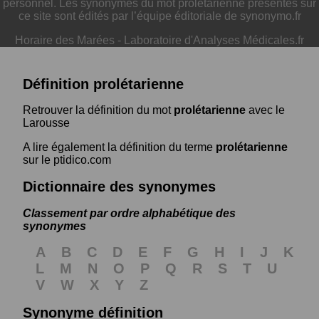
personnel. Les synonymes du mot prolétarienne présentés sur
ce site sont édités par l’équipe éditoriale de synonymo.fr
Horaire des Marées
-
Laboratoire d'Analyses Médicales.fr
Définition prolétarienne
Retrouver la définition du mot
prolétarienne
avec le
Larousse
A lire également la définition du terme
prolétarienne
sur le ptidico.com
Dictionnaire des synonymes
Classement par ordre alphabétique des
synonymes
A
B
C
D
E
F
G
H
I
J
K
L
M
N
O
P
Q
R
S
T
U
V
W
X
Y
Z
Synonyme définition