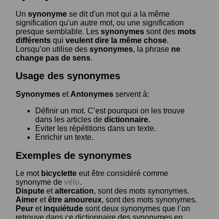
Un
synonyme
se dit d'un mot qui a la même
signification qu'un autre mot, ou une signification
presque semblable. Les
synonymes
sont des
mots
différents
qui
veulent dire la même chose
.
Lorsqu’on utilise des
synonymes
, la phrase
ne
change pas de sens
.
Usage des synonymes
Synonymes
et
Antonymes
servent à:
Définir un mot. C’est pourquoi on les trouve
dans les articles de
dictionnaire.
Eviter les répétitions dans un texte.
Enrichir un texte.
Exemples de synonymes
Le mot
bicyclette
eut être considéré comme
synonyme de
vélo
.
Dispute
et
altercation
, sont des mots synonymes.
Aimer
et
être amoureux
, sont des mots synonymes.
Peur
et
inquiétude
sont deux synonymes que l’on
retrouve dans ce dictionnaire des synonymes en