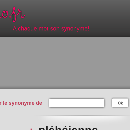
A chaque mot son synonyme!
r le synonyme de
Ok