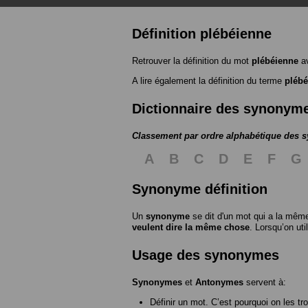
Définition plébéienne
Retrouver la définition du mot
plébéienne
av
A lire également la définition du terme
plébé
Dictionnaire des synonym
Classement par ordre alphabétique des
A
B
C
D
E
F
G
Synonyme définition
Un
synonyme
se dit d'un mot qui a la même
veulent dire la même chose
. Lorsqu’on ut
Usage des synonymes
Synonymes
et
Antonymes
servent à:
Définir un mot. C’est pourquoi on les tr