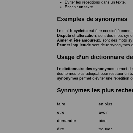
Eviter les répétitions dans un texte.
Enrichir un texte.
Exemples de synonymes
Le mot
bicyclette
eut être considéré com
Dispute
et
altercation
, sont des mots syn
Aimer
et
être amoureux
, sont des mots s
Peur
et
inquiétude
sont deux synonymes que
Usage d’un dictionnaire 
Le
dictionnaire des synonymes
permet de 
des termes plus adéquat pour restituer un trai
synonymes
permet d’éviter une répétition d
Synonymes les plus reche
faire
en plus
être
avoir
demander
bien
dire
trouver