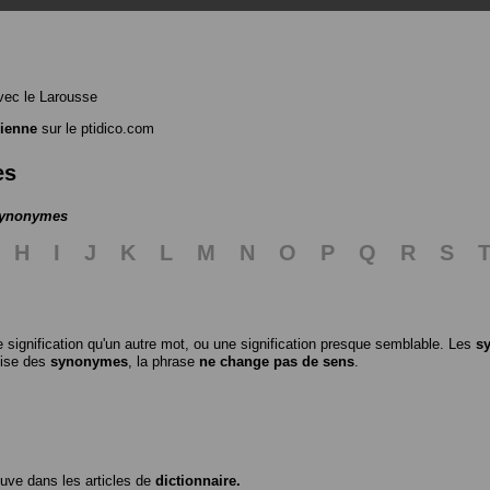
ec le Larousse
ienne
sur le ptidico.com
es
 synonymes
H
I
J
K
L
M
N
O
P
Q
R
S
 signification qu'un autre mot, ou une signification presque semblable. Les
s
ilise des
synonymes
, la phrase
ne change pas de sens
.
ouve dans les articles de
dictionnaire.