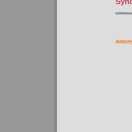
Syn
commun
Anton