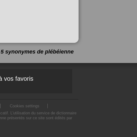
 a 5 synonymes de
plébéienne
à vos favoris
Cookies settings
f. L'utilisation du service de dictionnaire
ne présentés sur ce site sont édités par