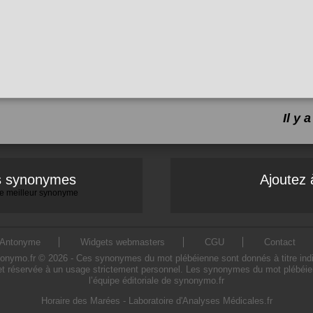
Il y
es synonymes
Ajoutez 
 le meilleur synonyme
Antonyme
Widgets webmasters
CGU
Contact
mo.fr © 2026 - Ces synonymes du mot plébéienne sont donnés à titre indicati
t réservée à un usage strictement personnel. Les synonymes du mot plébéien
l’équipe éditoriale de synonymo.fr
Horaire des Marées
-
Laboratoire d'Analyses Médicales.fr