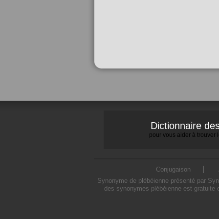
Dictionnaire d
pour vous aider à trouver
Conjugaison
Synonyme de plébéienne présenté par Synony
des synonymes plébéienne est gratuite e