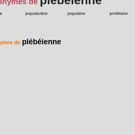
plébéienne
onymes de
e
populacière
populaire
prolétaire
plébéienne
ymes de