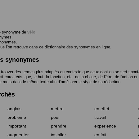
me synonyme de
vélo
.
onymes.
ynonymes.
 l’on retrouve dans ce dictionnaire des synonymes en ligne.
des synonymes
trouver des termes plus adaptés au contexte que ceux dont on se sert spont
t caractéristique, le but, la fonction, etc. de la chose, de l'être, de l'action e
e mots dans le même texte afin d’améliorer le style de sa rédaction.
rchés
anglais
mettre
en effet
problème
pour
travail
important
prendre
expérience
augmenter
installer
en fait