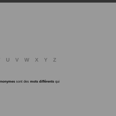
T
U
V
W
X
Y
Z
ynonymes
sont des
mots différents
qui