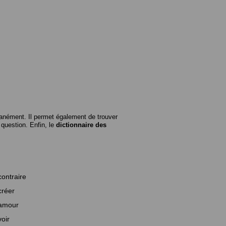
anément. Il permet également de trouver
n question. Enfin, le
dictionnaire des
contraire
créer
amour
voir