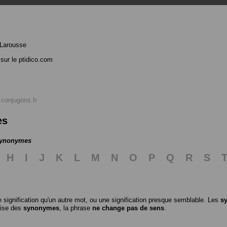
 Larousse
sur le ptidico.com
r
conjugons.fr
es
 synonymes
H
I
J
K
L
M
N
O
P
Q
R
S
 signification qu'un autre mot, ou une signification presque semblable. Les
s
ilise des
synonymes
, la phrase
ne change pas de sens
.