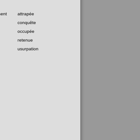
ment
attrapée
conquête
occupée
retenue
usurpation