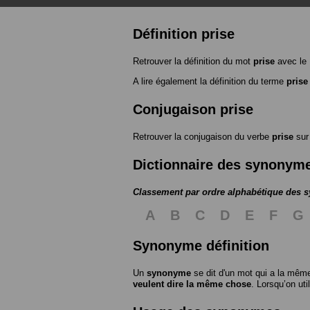
Définition prise
Retrouver la définition du mot
prise
avec le
A lire également la définition du terme
prise
Conjugaison prise
Retrouver la conjugaison du verbe
prise
su
Dictionnaire des synonym
Classement par ordre alphabétique des
A
B
C
D
E
F
G
Synonyme définition
Un
synonyme
se dit d'un mot qui a la même
veulent dire la même chose
. Lorsqu’on ut