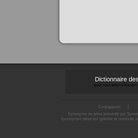
Dictionnaire d
pour vous aider à trouver
Conjugaison
Synonyme de prise présenté par Synonym
synonymes prise est gratuite et réservée à