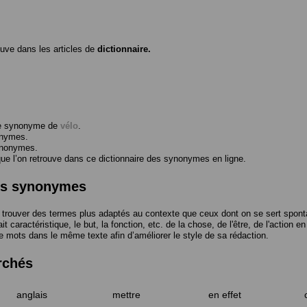
ouve dans les articles de
dictionnaire.
me synonyme de
vélo
.
onymes.
ynonymes.
 l’on retrouve dans ce dictionnaire des synonymes en ligne.
des synonymes
trouver des termes plus adaptés au contexte que ceux dont on se sert spont
t caractéristique, le but, la fonction, etc. de la chose, de l'être, de l'action e
e mots dans le même texte afin d’améliorer le style de sa rédaction.
rchés
anglais
mettre
en effet