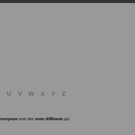
T
U
V
W
X
Y
Z
ynonymes
sont des
mots différents
qui