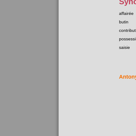
Syn
affairée
butin
contribut
possess
saisie
Anton