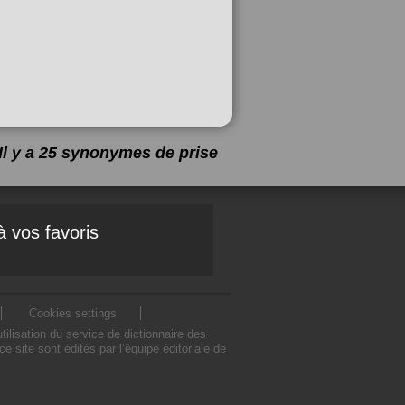
Il y a 25 synonymes de
prise
à vos favoris
Cookies settings
lisation du service de dictionnaire des
site sont édités par l’équipe éditoriale de