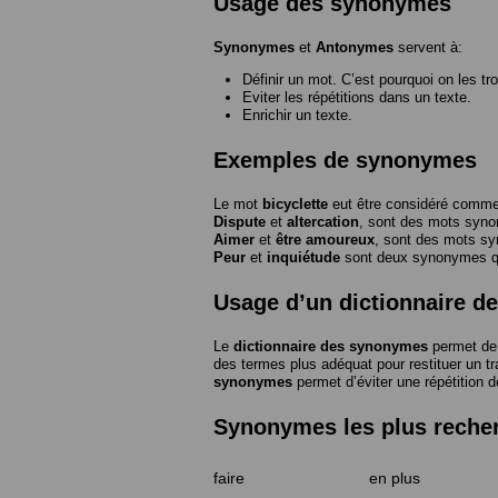
Usage des synonymes
Synonymes
et
Antonymes
servent à:
Définir un mot. C’est pourquoi on les tr
Eviter les répétitions dans un texte.
Enrichir un texte.
Exemples de synonymes
Le mot
bicyclette
eut être considéré com
Dispute
et
altercation
, sont des mots syn
Aimer
et
être amoureux
, sont des mots s
Peur
et
inquiétude
sont deux synonymes que
Usage d’un dictionnaire 
Le
dictionnaire des synonymes
permet de 
des termes plus adéquat pour restituer un trai
synonymes
permet d’éviter une répétition d
Synonymes les plus reche
faire
en plus