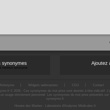
es synonymes
Ajoutez 
 le meilleur synonyme
Antonyme
Widgets webmasters
CGU
Contact
o.fr © 2026 - Ces synonymes du mot prise sont donnés à titre indicatif. L'uti
 un usage strictement personnel. Les synonymes du mot prise présentés sur ce 
synonymo.fr
Horaire des Marées
-
Laboratoire d'Analyses Médicales.fr