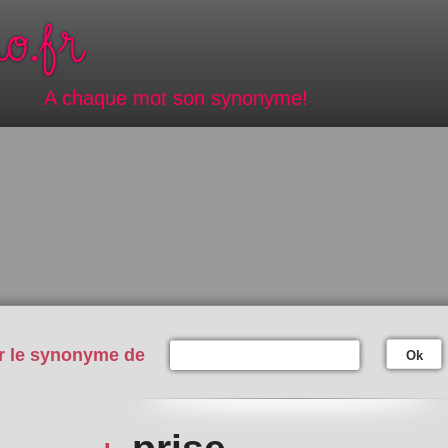
A chaque mot son synonyme!
r le synonyme de
Ok