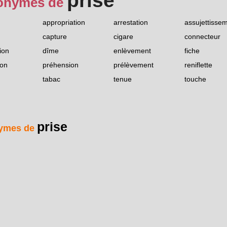
prise
onymes de
appropriation
arrestation
assujettisse
capture
cigare
connecteur
ion
dîme
enlèvement
fiche
ion
préhension
prélèvement
reniflette
tabac
tenue
touche
prise
ymes de