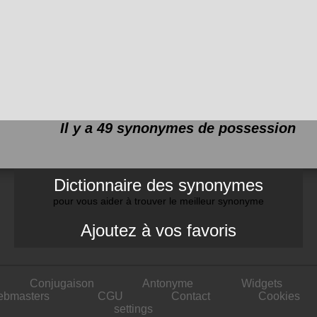
Il y a 49 synonymes de
possession
Dictionnaire des synonymes
pour vous aider à trouver le meilleur synonyme
Ajoutez à vos favoris
Conjugaison
Antonyme
Widgets
ebmasters
CGU
Contact
Cookies
settings