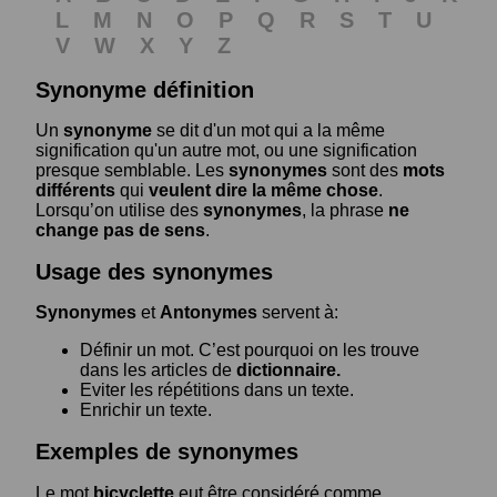
L
M
N
O
P
Q
R
S
T
U
V
W
X
Y
Z
Synonyme définition
Un
synonyme
se dit d'un mot qui a la même
signification qu'un autre mot, ou une signification
presque semblable. Les
synonymes
sont des
mots
différents
qui
veulent dire la même chose
.
Lorsqu’on utilise des
synonymes
, la phrase
ne
change pas de sens
.
Usage des synonymes
Synonymes
et
Antonymes
servent à:
Définir un mot. C’est pourquoi on les trouve
dans les articles de
dictionnaire.
Eviter les répétitions dans un texte.
Enrichir un texte.
Exemples de synonymes
Le mot
bicyclette
eut être considéré comme