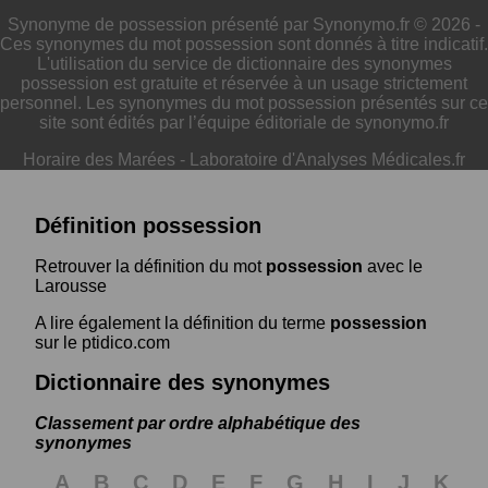
Synonyme de possession présenté par Synonymo.fr © 2026 -
Ces synonymes du mot possession sont donnés à titre indicatif.
L'utilisation du service de dictionnaire des synonymes
possession est gratuite et réservée à un usage strictement
personnel. Les synonymes du mot possession présentés sur ce
site sont édités par l’équipe éditoriale de synonymo.fr
Horaire des Marées
-
Laboratoire d'Analyses Médicales.fr
Définition possession
Retrouver la définition du mot
possession
avec le
Larousse
A lire également la définition du terme
possession
sur le ptidico.com
Dictionnaire des synonymes
Classement par ordre alphabétique des
synonymes
A
B
C
D
E
F
G
H
I
J
K