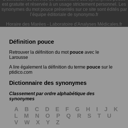
est gratuite et réservée à un usage strictement personnel. Les
synonymes du mot pouce présentés sur ce site sont édités par
l’équipe éditoriale de synonymo.fr
Horaire des Marées
-
Laboratoire d'Analyses Médicales.fr
Définition pouce
Retrouver la définition du mot
pouce
avec le
Larousse
A lire également la définition du terme
pouce
sur le
ptidico.com
Dictionnaire des synonymes
Classement par ordre alphabétique des
synonymes
A
B
C
D
E
F
G
H
I
J
K
L
M
N
O
P
Q
R
S
T
U
V
W
X
Y
Z