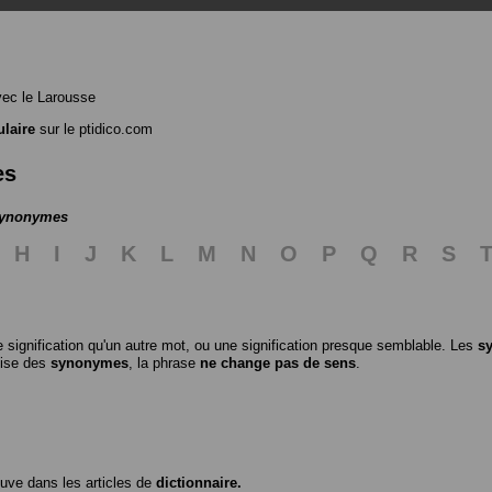
ec le Larousse
ulaire
sur le ptidico.com
es
 synonymes
H
I
J
K
L
M
N
O
P
Q
R
S
 signification qu'un autre mot, ou une signification presque semblable. Les
s
ilise des
synonymes
, la phrase
ne change pas de sens
.
ouve dans les articles de
dictionnaire.