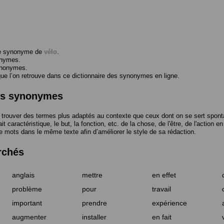
me synonyme de
vélo
.
onymes.
ynonymes.
 l’on retrouve dans ce dictionnaire des synonymes en ligne.
des synonymes
trouver des termes plus adaptés au contexte que ceux dont on se sert spont
t caractéristique, le but, la fonction, etc. de la chose, de l'être, de l'action e
e mots dans le même texte afin d’améliorer le style de sa rédaction.
rchés
anglais
mettre
en effet
problème
pour
travail
important
prendre
expérience
augmenter
installer
en fait