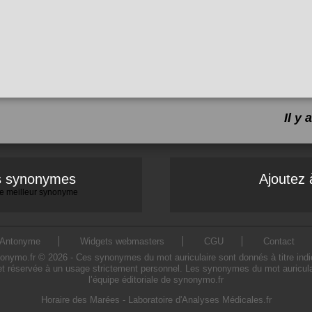
Il y
es synonymes
Ajoutez 
 le meilleur synonyme
Antonyme
Widgets webmasters
CGU
Contact
ymo.fr © 2026 - Ces synonymes du mot auriculaire sont donnés à titre indicati
et réservée à un usage strictement personnel. Les synonymes du mot auriculai
l’équipe éditoriale de synonymo.fr
Horaire des Marées
-
Laboratoire d'Analyses Médicales.fr