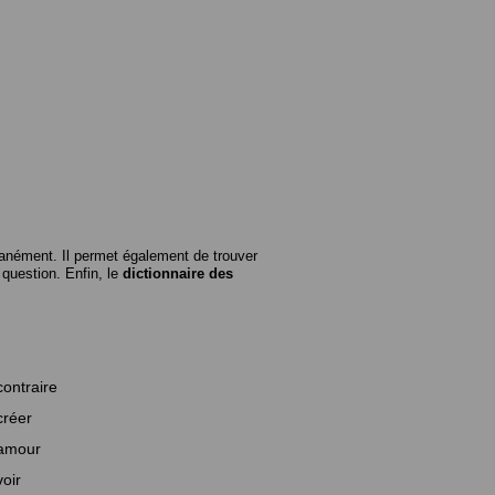
anément. Il permet également de trouver
n question. Enfin, le
dictionnaire des
contraire
créer
amour
voir