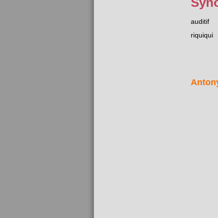
Syn
auditif
riquiqui
Anton