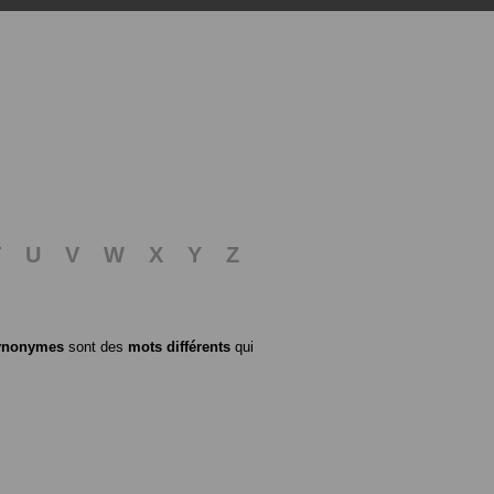
T
U
V
W
X
Y
Z
ynonymes
sont des
mots différents
qui