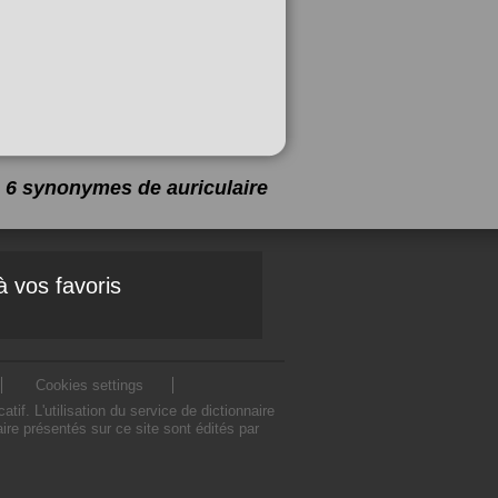
 a 6 synonymes de
auriculaire
à vos favoris
Cookies settings
f. L'utilisation du service de dictionnaire
re présentés sur ce site sont édités par