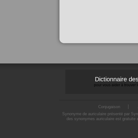
Dictionnaire d
pour vous aider à trouver
Conjugaison
Synonyme de auriculaire présenté par Synon
des synonymes auriculaire est gratuite 