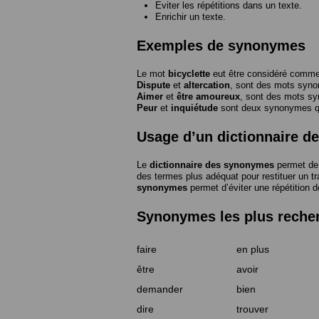
Eviter les répétitions dans un texte.
Enrichir un texte.
Exemples de synonymes
Le mot
bicyclette
eut être considéré com
Dispute
et
altercation
, sont des mots syn
Aimer
et
être amoureux
, sont des mots s
Peur
et
inquiétude
sont deux synonymes que
Usage d’un dictionnaire 
Le
dictionnaire des synonymes
permet de 
des termes plus adéquat pour restituer un trai
synonymes
permet d’éviter une répétition d
Synonymes les plus reche
faire
en plus
être
avoir
demander
bien
dire
trouver