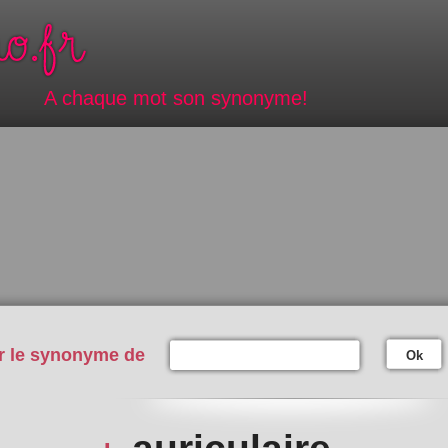
A chaque mot son synonyme!
r le synonyme de
Ok