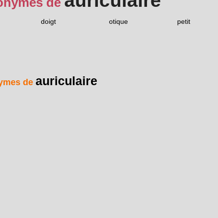
auriculaire
onymes de
doigt
otique
petit
auriculaire
ymes de