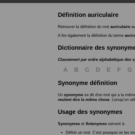
Définition auriculaire
Retrouver la définition du mot
auriculaire
av
A lire également la définition du terme
auric
Dictionnaire des synonym
Classement par ordre alphabétique des
A
B
C
D
E
F
G
Synonyme définition
Un
synonyme
se dit d'un mot qui a la même
veulent dire la même chose
. Lorsqu’on ut
Usage des synonymes
Synonymes
et
Antonymes
servent à:
Définir un mot. C’est pourquoi on les tr