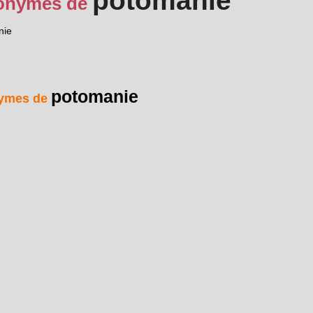
potomanie
onymes de
nie
potomanie
ymes de