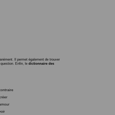
anément. Il permet également de trouver
n question. Enfin, le
dictionnaire des
contraire
créer
amour
voir