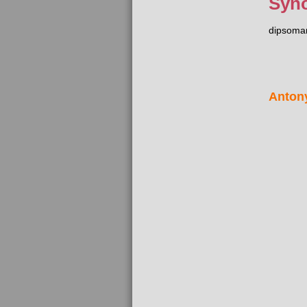
Syn
dipsoma
Anton