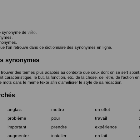
me synonyme de
vélo
.
onymes.
ynonymes.
 l’on retrouve dans ce dictionnaire des synonymes en ligne.
des synonymes
trouver des termes plus adaptés au contexte que ceux dont on se sert spont
t caractéristique, le but, la fonction, etc. de la chose, de l'être, de l'action e
e mots dans le même texte afin d’améliorer le style de sa rédaction.
rchés
anglais
mettre
en effet
problème
pour
travail
important
prendre
expérience
augmenter
installer
en fait