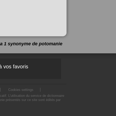
y a 1 synonyme de
potomanie
à vos favoris
Cookies settings
. L'utilisation du service de dictionnaire
e présentés sur ce site sont édités par