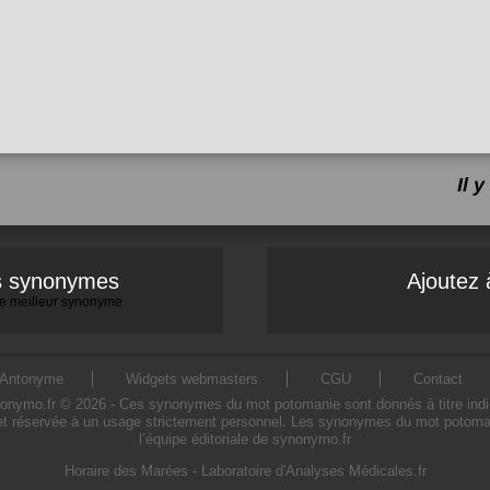
Il 
es synonymes
Ajoutez 
 le meilleur synonyme
Antonyme
Widgets webmasters
CGU
Contact
mo.fr © 2026 - Ces synonymes du mot potomanie sont donnés à titre indicatif
t réservée à un usage strictement personnel. Les synonymes du mot potomani
l’équipe éditoriale de synonymo.fr
Horaire des Marées
-
Laboratoire d'Analyses Médicales.fr