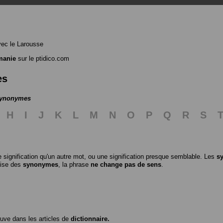
ec le Larousse
manie
sur le ptidico.com
es
 synonymes
H
I
J
K
L
M
N
O
P
Q
R
S
 signification qu'un autre mot, ou une signification presque semblable. Les
s
ilise des
synonymes
, la phrase
ne change pas de sens
.
ouve dans les articles de
dictionnaire.