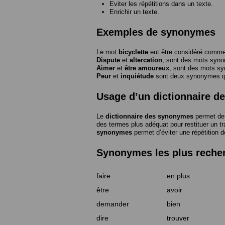
Eviter les répétitions dans un texte.
Enrichir un texte.
Exemples de synonymes
Le mot
bicyclette
eut être considéré com
Dispute
et
altercation
, sont des mots syn
Aimer
et
être amoureux
, sont des mots s
Peur
et
inquiétude
sont deux synonymes que
Usage d’un dictionnaire 
Le
dictionnaire des synonymes
permet de 
des termes plus adéquat pour restituer un trai
synonymes
permet d’éviter une répétition d
Synonymes les plus reche
faire
en plus
être
avoir
demander
bien
dire
trouver