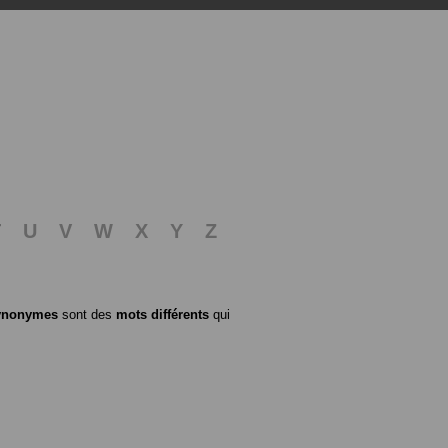
T
U
V
W
X
Y
Z
ynonymes
sont des
mots différents
qui