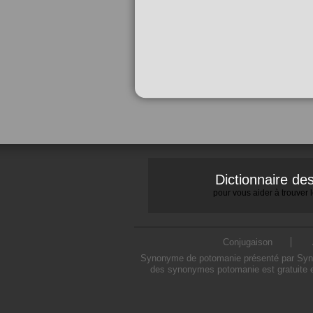
Dictionnaire d
pour vous aider à trouver
Conjugaison
Synonyme de potomanie présenté par Synony
des synonymes potomanie est gratuite e