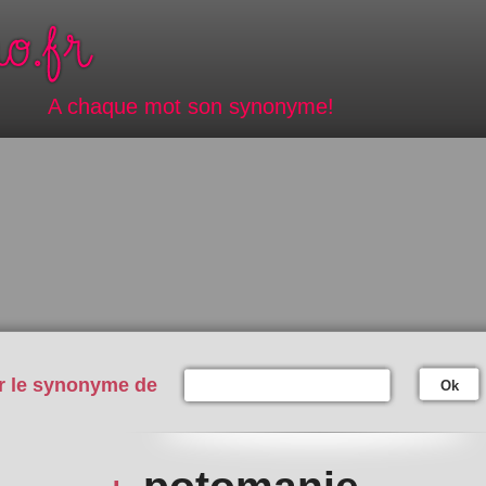
A chaque mot son synonyme!
r le synonyme de
Ok