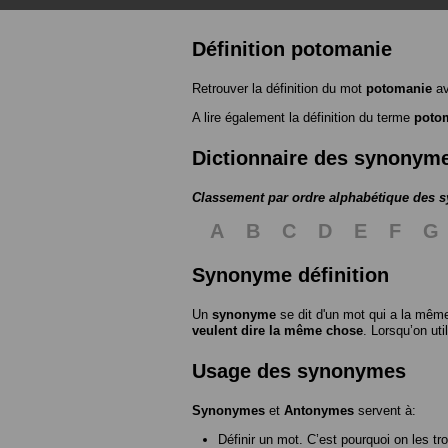
Définition potomanie
Retrouver la définition du mot
potomanie
av
A lire également la définition du terme
poto
Dictionnaire des synonym
Classement par ordre alphabétique des
A
B
C
D
E
F
G
Synonyme définition
Un
synonyme
se dit d'un mot qui a la même
veulent dire la même chose
. Lorsqu’on ut
Usage des synonymes
Synonymes
et
Antonymes
servent à:
Définir un mot. C’est pourquoi on les tr