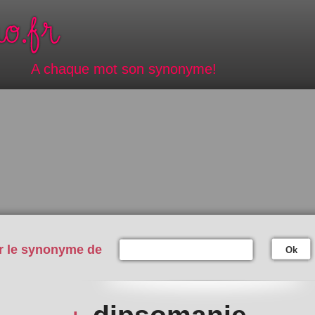
A chaque mot son synonyme!
r le synonyme de
Ok