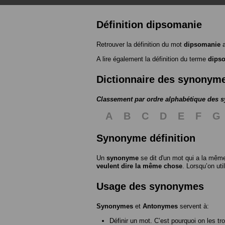
Définition dipsomanie
Retrouver la définition du mot
dipsomanie
a
A lire également la définition du terme
dips
Dictionnaire des synonym
Classement par ordre alphabétique des
A
B
C
D
E
F
G
Synonyme définition
Un
synonyme
se dit d'un mot qui a la même
veulent dire la même chose
. Lorsqu’on ut
Usage des synonymes
Synonymes
et
Antonymes
servent à:
Définir un mot. C’est pourquoi on les tr