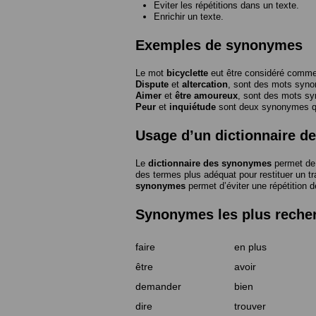
Eviter les répétitions dans un texte.
Enrichir un texte.
Exemples de synonymes
Le mot
bicyclette
eut être considéré com
Dispute
et
altercation
, sont des mots syn
Aimer
et
être amoureux
, sont des mots s
Peur
et
inquiétude
sont deux synonymes que
Usage d’un dictionnaire 
Le
dictionnaire des synonymes
permet de 
des termes plus adéquat pour restituer un trai
synonymes
permet d’éviter une répétition d
Synonymes les plus reche
faire
en plus
être
avoir
demander
bien
dire
trouver