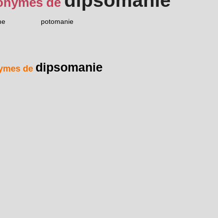
dipsomanie
onymes de
me
potomanie
dipsomanie
ymes de