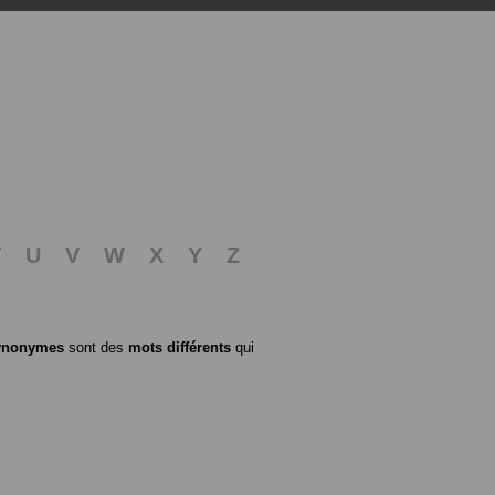
T
U
V
W
X
Y
Z
ynonymes
sont des
mots différents
qui