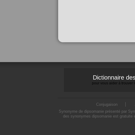
Dictionnaire d
pour vous aider à trouver
Conjugaison
Synonyme de dipsomanie présenté par Synony
des synonymes dipsomanie est gratuite e