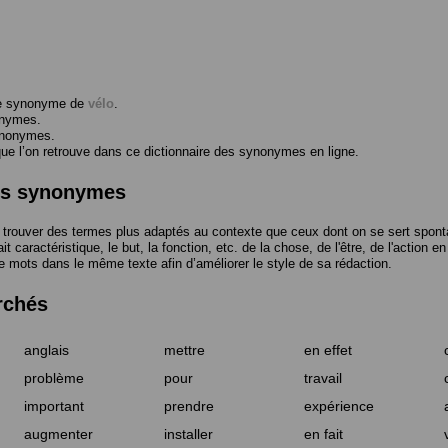
me synonyme de
vélo
.
onymes.
ynonymes.
 l’on retrouve dans ce dictionnaire des synonymes en ligne.
des synonymes
trouver des termes plus adaptés au contexte que ceux dont on se sert spont
t caractéristique, le but, la fonction, etc. de la chose, de l'être, de l'action e
e mots dans le même texte afin d’améliorer le style de sa rédaction.
rchés
anglais
mettre
en effet
problème
pour
travail
important
prendre
expérience
augmenter
installer
en fait