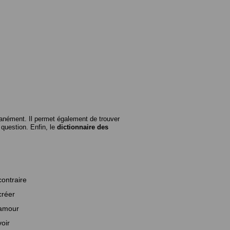
anément. Il permet également de trouver
n question. Enfin, le
dictionnaire des
contraire
créer
amour
voir