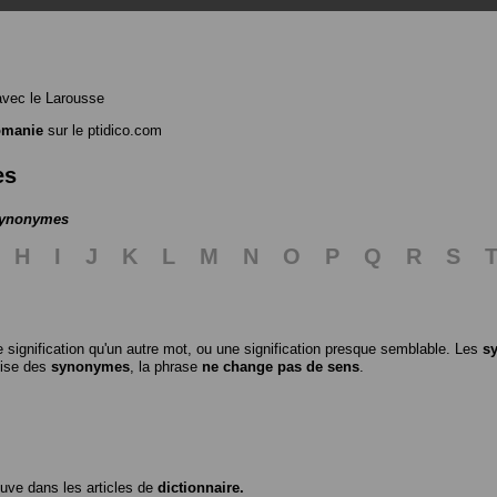
vec le Larousse
omanie
sur le ptidico.com
es
 synonymes
H
I
J
K
L
M
N
O
P
Q
R
S
 signification qu'un autre mot, ou une signification presque semblable. Les
s
ilise des
synonymes
, la phrase
ne change pas de sens
.
ouve dans les articles de
dictionnaire.