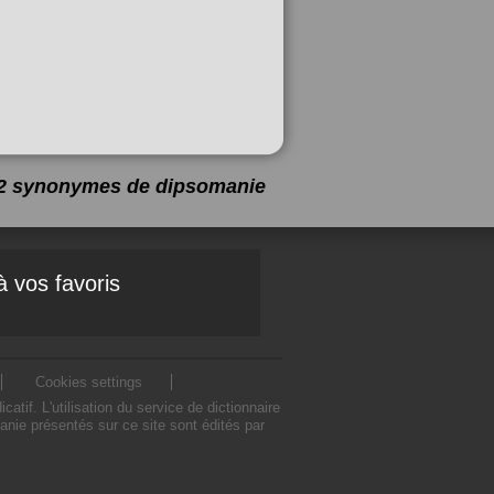
a 2 synonymes de
dipsomanie
à vos favoris
Cookies settings
f. L'utilisation du service de dictionnaire
ie présentés sur ce site sont édités par