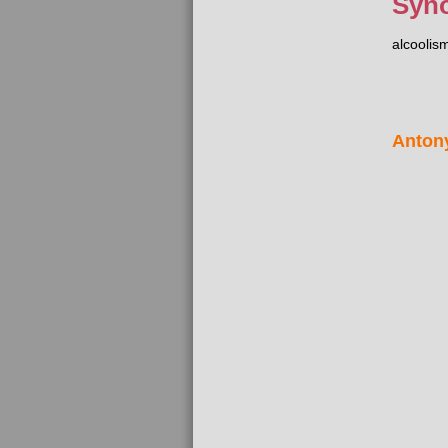
Syn
alcoolis
Anton