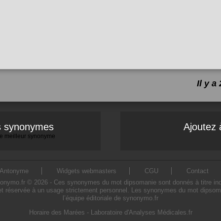
Il y 
es synonymes
Ajoutez 
 le meilleur synonyme
Antonyme
Widgets webmasters
CGU
Contact
mo.fr © 2026 - Ces synonymes du mot dipsomanie sont donnés à titre indicati
t réservée à un usage strictement personnel. Les synonymes du mot dipsoman
l’équipe éditoriale de synonymo.fr
Horaire des Marées
-
Laboratoire d'Analyses Médicales.fr