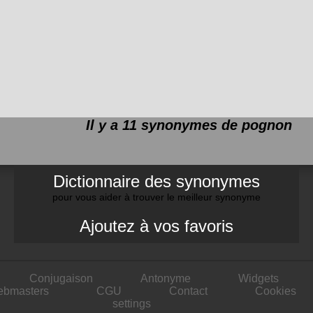
Il y a 11 synonymes de
pognon
Dictionnaire des synonymes
pour vous aider à trouver le meilleur synonyme
Ajoutez à vos favoris
Conjugaison
Antonyme
Widgets
ebmasters
CGU
Contact
Cookies
settings