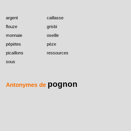
argent
caillasse
flouze
grisbi
monnaie
oseille
pépètes
pèze
picaillons
ressources
sous
pognon
Antonymes de