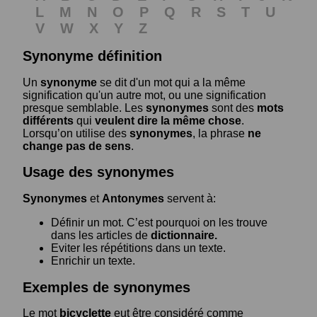
L
M
N
O
P
Q
R
S
T
U
V
W
X
Y
Z
Synonyme définition
Un
synonyme
se dit d'un mot qui a la même
signification qu'un autre mot, ou une signification
presque semblable. Les
synonymes
sont des
mots
différents
qui
veulent dire la même chose
.
Lorsqu’on utilise des
synonymes
, la phrase
ne
change pas de sens
.
Usage des synonymes
Synonymes
et
Antonymes
servent à:
Définir un mot. C’est pourquoi on les trouve
dans les articles de
dictionnaire.
Eviter les répétitions dans un texte.
Enrichir un texte.
Exemples de synonymes
Le mot
bicyclette
eut être considéré comme