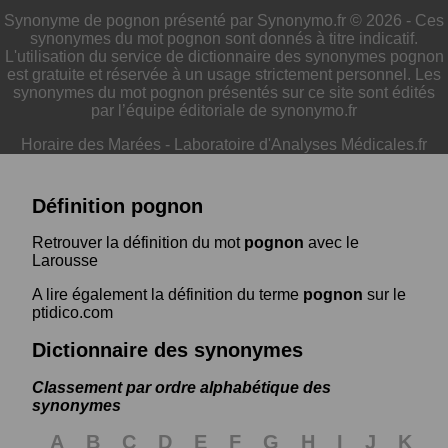
Synonyme de pognon présenté par Synonymo.fr © 2026 - Ces
synonymes du mot pognon sont donnés à titre indicatif.
L'utilisation du service de dictionnaire des synonymes pognon
est gratuite et réservée à un usage strictement personnel. Les
synonymes du mot pognon présentés sur ce site sont édités
par l’équipe éditoriale de synonymo.fr
Horaire des Marées
-
Laboratoire d'Analyses Médicales.fr
Définition pognon
Retrouver la définition du mot
pognon
avec le
Larousse
A lire également la définition du terme
pognon
sur le
ptidico.com
Dictionnaire des synonymes
Classement par ordre alphabétique des
synonymes
A
B
C
D
E
F
G
H
I
J
K