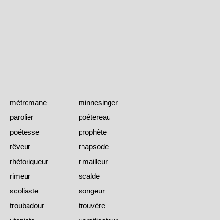
métromane
minnesinger
parolier
poétereau
poétesse
prophète
rêveur
rhapsode
rhétoriqueur
rimailleur
rimeur
scalde
scoliaste
songeur
troubadour
trouvère