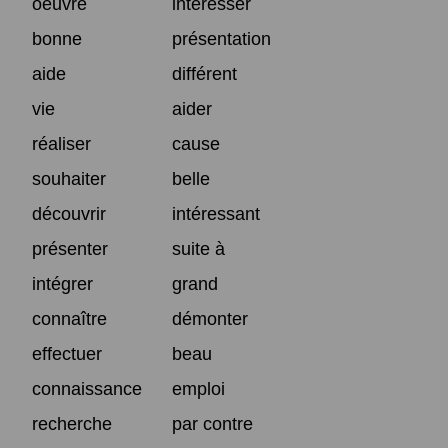
oeuvre
intéresser
bonne
présentation
aide
différent
vie
aider
réaliser
cause
souhaiter
belle
découvrir
intéressant
présenter
suite à
intégrer
grand
connaître
démonter
effectuer
beau
connaissance
emploi
recherche
par contre