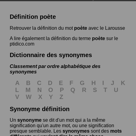
Définition poète
Retrouver la définition du mot
poète
avec le Larousse
A lire également la définition du terme
poète
sur le
ptidico.com
Dictionnaire des synonymes
Classement par ordre alphabétique des
synonymes
A
B
C
D
E
F
G
H
I
J
K
L
M
N
O
P
Q
R
S
T
U
V
W
X
Y
Z
Synonyme définition
Un
synonyme
se dit d'un mot qui a la même
signification qu'un autre mot, ou une signification
presque semblable. Les
synonymes
sont des
mots