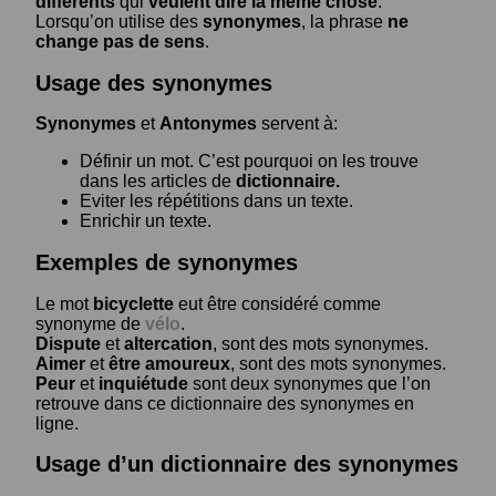
différents
qui
veulent dire la même chose
.
Lorsqu’on utilise des
synonymes
, la phrase
ne
change pas de sens
.
Usage des synonymes
Synonymes
et
Antonymes
servent à:
Définir un mot. C’est pourquoi on les trouve
dans les articles de
dictionnaire.
Eviter les répétitions dans un texte.
Enrichir un texte.
Exemples de synonymes
Le mot
bicyclette
eut être considéré comme
synonyme de
vélo
.
Dispute
et
altercation
, sont des mots synonymes.
Aimer
et
être amoureux
, sont des mots synonymes.
Peur
et
inquiétude
sont deux synonymes que l’on
retrouve dans ce dictionnaire des synonymes en
ligne.
Usage d’un dictionnaire des synonymes