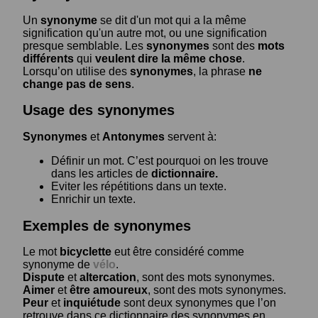
Un
synonyme
se dit d'un mot qui a la même
signification qu'un autre mot, ou une signification
presque semblable. Les
synonymes
sont des
mots
différents
qui
veulent dire la même chose
.
Lorsqu’on utilise des
synonymes
, la phrase
ne
change pas de sens
.
Usage des synonymes
Synonymes
et
Antonymes
servent à:
Définir un mot. C’est pourquoi on les trouve
dans les articles de
dictionnaire.
Eviter les répétitions dans un texte.
Enrichir un texte.
Exemples de synonymes
Le mot
bicyclette
eut être considéré comme
synonyme de
vélo
.
Dispute
et
altercation
, sont des mots synonymes.
Aimer
et
être amoureux
, sont des mots synonymes.
Peur
et
inquiétude
sont deux synonymes que l’on
retrouve dans ce dictionnaire des synonymes en