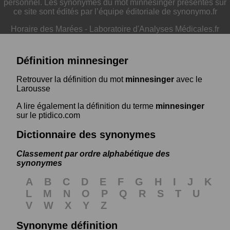
personnel. Les synonymes du mot minnesinger présentés sur
ce site sont édités par l’équipe éditoriale de synonymo.fr
Horaire des Marées
-
Laboratoire d'Analyses Médicales.fr
Définition minnesinger
Retrouver la définition du mot
minnesinger
avec le
Larousse
A lire également la définition du terme
minnesinger
sur le ptidico.com
Dictionnaire des synonymes
Classement par ordre alphabétique des
synonymes
A
B
C
D
E
F
G
H
I
J
K
L
M
N
O
P
Q
R
S
T
U
V
W
X
Y
Z
Synonyme définition