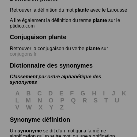
Retrouver la définition du mot
plante
avec le Larousse
A lire également la définition du terme
plante
sur le
ptidico.com
Conjugaison plante
Retrouver la conjugaison du verbe
plante
sur
conjugons.fr
Dictionnaire des synonymes
Classement par ordre alphabétique des
synonymes
A
B
C
D
E
F
G
H
I
J
K
L
M
N
O
P
Q
R
S
T
U
V
W
X
Y
Z
Synonyme définition
Un
synonyme
se dit d'un mot qui a la même
signification qu'un autre mot, ou une signification