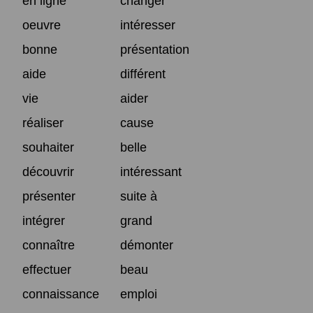
en ligne
changer
oeuvre
intéresser
bonne
présentation
aide
différent
vie
aider
réaliser
cause
souhaiter
belle
découvrir
intéressant
présenter
suite à
intégrer
grand
connaître
démonter
effectuer
beau
connaissance
emploi