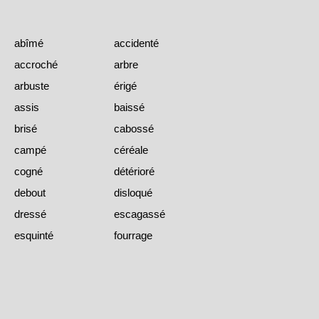
abîmé
accidenté
accroché
arbre
arbuste
érigé
assis
baissé
brisé
cabossé
campé
céréale
cogné
détérioré
debout
disloqué
dressé
escagassé
esquinté
fourrage