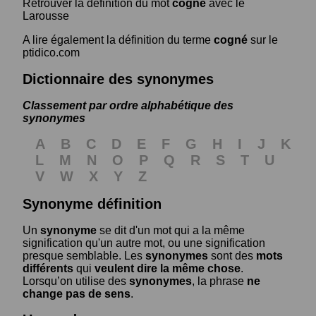
Retrouver la définition du mot
cogné
avec le
Larousse
A lire également la définition du terme
cogné
sur le
ptidico.com
Dictionnaire des synonymes
Classement par ordre alphabétique des
synonymes
A
B
C
D
E
F
G
H
I
J
K
L
M
N
O
P
Q
R
S
T
U
V
W
X
Y
Z
Synonyme définition
Un
synonyme
se dit d'un mot qui a la même
signification qu'un autre mot, ou une signification
presque semblable. Les
synonymes
sont des
mots
différents
qui
veulent dire la même chose
.
Lorsqu’on utilise des
synonymes
, la phrase
ne
change pas de sens
.