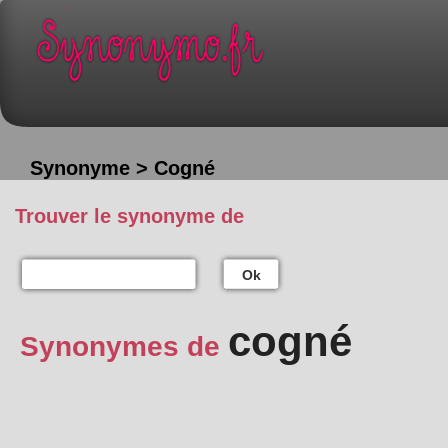
Synonyme > Cogné
Trouver le synonyme de
Ok
cogné
Synonymes de