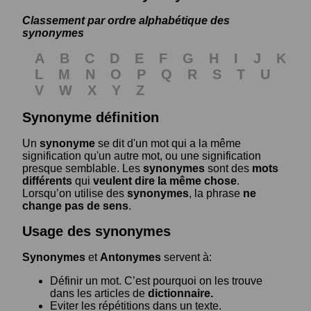
Classement par ordre alphabétique des
synonymes
A
B
C
D
E
F
G
H
I
J
K
L
M
N
O
P
Q
R
S
T
U
V
W
X
Y
Z
Synonyme définition
Un
synonyme
se dit d'un mot qui a la même
signification qu'un autre mot, ou une signification
presque semblable. Les
synonymes
sont des
mots
différents
qui
veulent dire la même chose
.
Lorsqu’on utilise des
synonymes
, la phrase
ne
change pas de sens
.
Usage des synonymes
Synonymes
et
Antonymes
servent à:
Définir un mot. C’est pourquoi on les trouve
dans les articles de
dictionnaire.
Eviter les répétitions dans un texte.