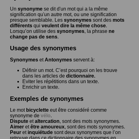
Un
synonyme
se dit d'un mot qui a la même
signification qu'un autre mot, ou une signification
presque semblable. Les
synonymes
sont des
mots
différents
qui
veulent dire la même chose
.
Lorsqu’on utilise des
synonymes
, la phrase
ne
change pas de sens
.
Usage des synonymes
Synonymes
et
Antonymes
servent à:
Définir un mot. C’est pourquoi on les trouve
dans les articles de
dictionnaire.
Eviter les répétitions dans un texte.
Enrichir un texte.
Exemples de synonymes
Le mot
bicyclette
eut être considéré comme
synonyme de
vélo
.
Dispute
et
altercation
, sont des mots synonymes.
Aimer
et
être amoureux
, sont des mots synonymes.
Peur
et
inquiétude
sont deux synonymes que l’on
retrouve dans ce dictionnaire des synonymes en