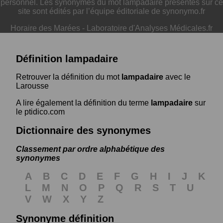
personnel. Les synonymes du mot lampadaire présentés sur ce
site sont édités par l’équipe éditoriale de synonymo.fr
Horaire des Marées
-
Laboratoire d'Analyses Médicales.fr
Définition lampadaire
Retrouver la définition du mot
lampadaire
avec le
Larousse
A lire également la définition du terme
lampadaire
sur
le ptidico.com
Dictionnaire des synonymes
Classement par ordre alphabétique des
synonymes
A
B
C
D
E
F
G
H
I
J
K
L
M
N
O
P
Q
R
S
T
U
V
W
X
Y
Z
Synonyme définition