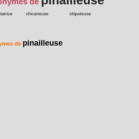
pinailleuse
onymes de
atrice
chicaneuse
chipoteuse
pinailleuse
ymes de