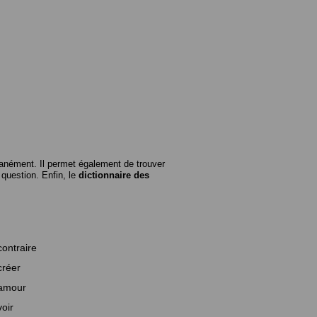
anément. Il permet également de trouver
n question. Enfin, le
dictionnaire des
contraire
créer
amour
voir