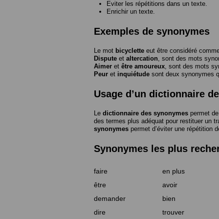
Eviter les répétitions dans un texte.
Enrichir un texte.
Exemples de synonymes
Le mot
bicyclette
eut être considéré com
Dispute
et
altercation
, sont des mots syn
Aimer
et
être amoureux
, sont des mots s
Peur
et
inquiétude
sont deux synonymes que
Usage d’un dictionnaire 
Le
dictionnaire des synonymes
permet de 
des termes plus adéquat pour restituer un trai
synonymes
permet d’éviter une répétition d
Synonymes les plus reche
faire
en plus
être
avoir
demander
bien
dire
trouver