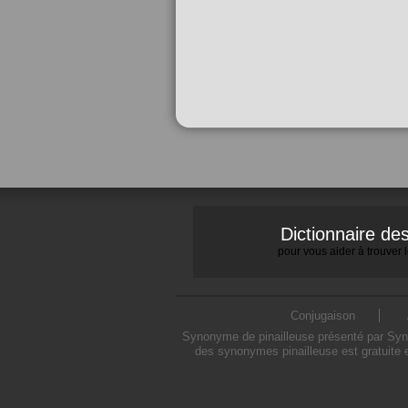
Dictionnaire d
pour vous aider à trouver
Conjugaison
Synonyme de pinailleuse présenté par Synon
des synonymes pinailleuse est gratuite 