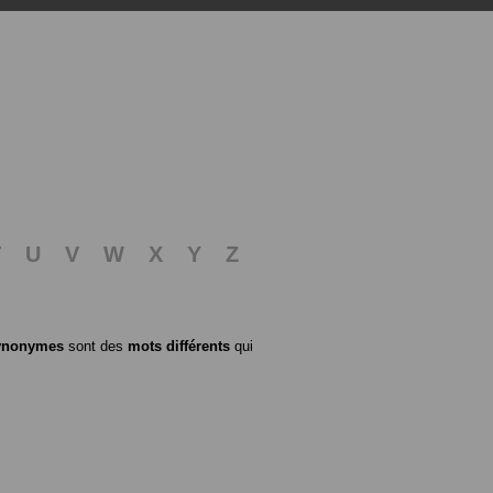
T
U
V
W
X
Y
Z
ynonymes
sont des
mots différents
qui