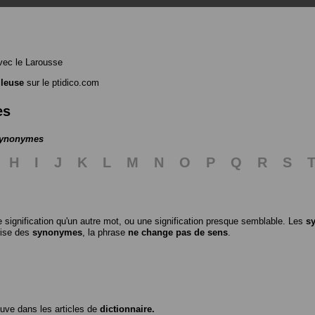
ec le Larousse
lleuse
sur le ptidico.com
es
 synonymes
H
I
J
K
L
M
N
O
P
Q
R
S
 signification qu'un autre mot, ou une signification presque semblable. Les
s
ilise des
synonymes
, la phrase
ne change pas de sens
.
ouve dans les articles de
dictionnaire.