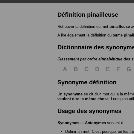
Définition pinailleuse
Retrouver la définition du mot
pinailleuse
av
A lire également la définition du terme
pinai
Dictionnaire des synonym
Classement par ordre alphabétique des
A
B
C
D
E
F
G
Synonyme définition
Un
synonyme
se dit d'un mot qui a la même
veulent dire la même chose
. Lorsqu’on ut
Usage des synonymes
Synonymes
et
Antonymes
servent à:
Définir un mot. C’est pourquoi on les tr