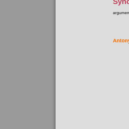
Syn
argument
Anton