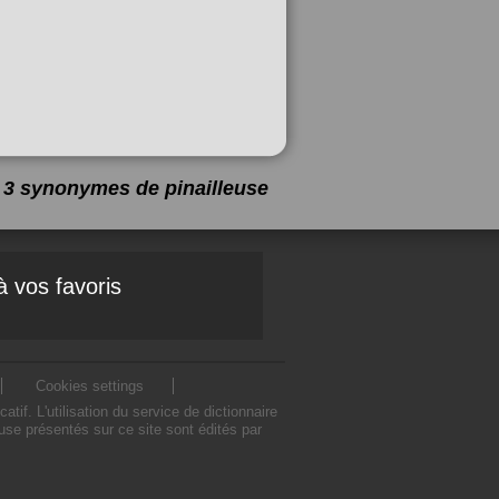
 a 3 synonymes de
pinailleuse
à vos favoris
Cookies settings
f. L'utilisation du service de dictionnaire
se présentés sur ce site sont édités par