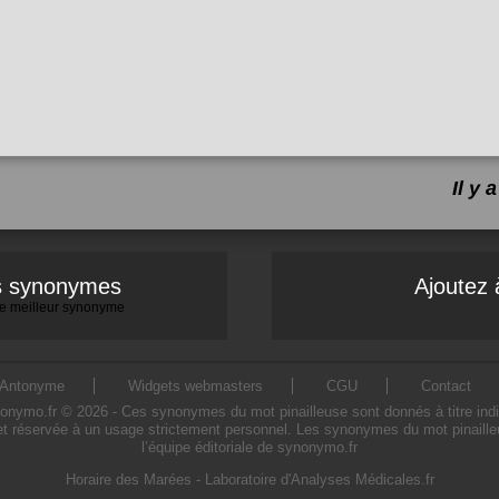
Il y
es synonymes
Ajoutez 
 le meilleur synonyme
Antonyme
Widgets webmasters
CGU
Contact
ymo.fr © 2026 - Ces synonymes du mot pinailleuse sont donnés à titre indicati
et réservée à un usage strictement personnel. Les synonymes du mot pinailleu
l’équipe éditoriale de synonymo.fr
Horaire des Marées
-
Laboratoire d'Analyses Médicales.fr