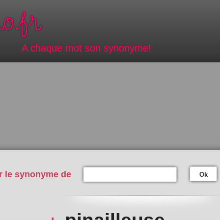
A chaque mot son synonyme!
r le synonyme de
Ok