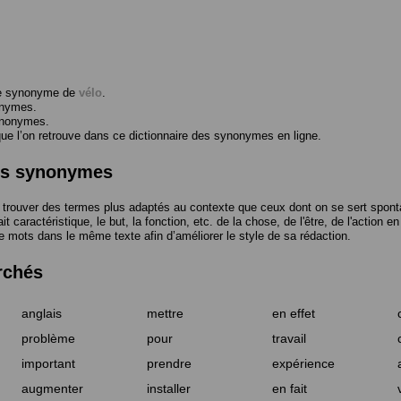
me synonyme de
vélo
.
onymes.
ynonymes.
 l’on retrouve dans ce dictionnaire des synonymes en ligne.
des synonymes
trouver des termes plus adaptés au contexte que ceux dont on se sert spont
t caractéristique, le but, la fonction, etc. de la chose, de l'être, de l'action e
e mots dans le même texte afin d’améliorer le style de sa rédaction.
rchés
anglais
mettre
en effet
problème
pour
travail
important
prendre
expérience
augmenter
installer
en fait