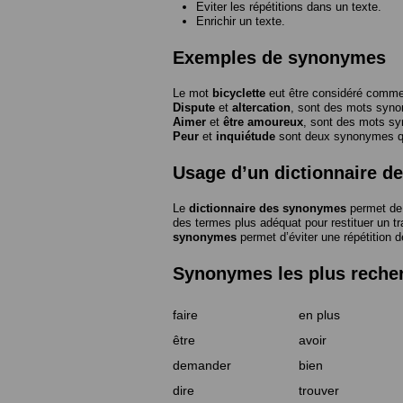
Eviter les répétitions dans un texte.
Enrichir un texte.
Exemples de synonymes
Le mot
bicyclette
eut être considéré com
Dispute
et
altercation
, sont des mots syn
Aimer
et
être amoureux
, sont des mots s
Peur
et
inquiétude
sont deux synonymes que
Usage d’un dictionnaire 
Le
dictionnaire des synonymes
permet de 
des termes plus adéquat pour restituer un trai
synonymes
permet d’éviter une répétition d
Synonymes les plus reche
faire
en plus
être
avoir
demander
bien
dire
trouver