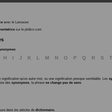
ce
avec le Larousse
entatrice
sur le ptidico.com
es
 synonymes
H
I
J
K
L
M
N
O
P
Q
R
S
 signification qu'un autre mot, ou une signification presque semblable. Les
s
ilise des
synonymes
, la phrase
ne change pas de sens
.
ouve dans les articles de
dictionnaire.