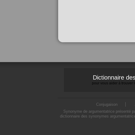
Dictionnaire d
pour vous aider à trouver
Conjugaison
Synonyme de argumentatrice présenté par
dictionnaire des synonymes argumentatrice