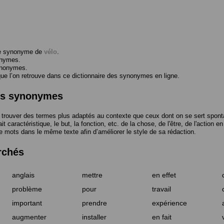
me synonyme de
vélo
.
onymes.
ynonymes.
 l’on retrouve dans ce dictionnaire des synonymes en ligne.
des synonymes
trouver des termes plus adaptés au contexte que ceux dont on se sert spont
t caractéristique, le but, la fonction, etc. de la chose, de l'être, de l'action e
e mots dans le même texte afin d’améliorer le style de sa rédaction.
rchés
anglais
mettre
en effet
problème
pour
travail
important
prendre
expérience
augmenter
installer
en fait