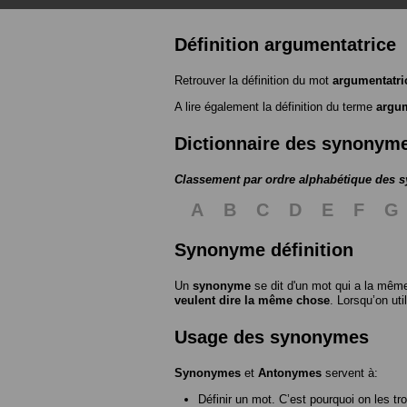
Définition argumentatrice
Retrouver la définition du mot
argumentatri
A lire également la définition du terme
argum
Dictionnaire des synonym
Classement par ordre alphabétique des
A
B
C
D
E
F
G
Synonyme définition
Un
synonyme
se dit d'un mot qui a la même
veulent dire la même chose
. Lorsqu’on ut
Usage des synonymes
Synonymes
et
Antonymes
servent à:
Définir un mot. C’est pourquoi on les tr