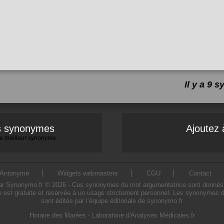
Il y a 9
es synonymes
Ajoutez 
 le meilleur synonyme
Antonyme
Widgets webmasters
CGU
Contact
 Synonymo.fr © 2026 - Ces synonymes du mot argumentatrice sont donnés à titr
 est gratuite et réservée à un usage strictement personnel. Les synonymes d
sont édités par l’équipe éditoriale de synonymo.fr
Horaire des Marées
-
Laboratoire d'Analyses Médicales.fr