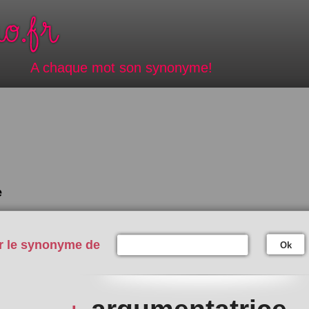
A chaque mot son synonyme!
e
r le synonyme de
Ok