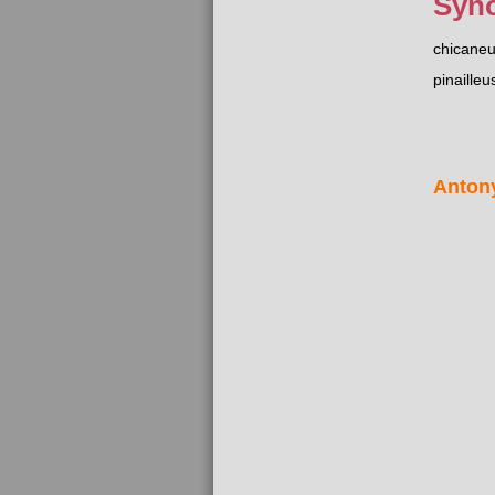
Syn
chicane
pinailleu
Anton