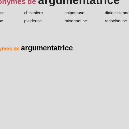
argumentatrice
onymes de
use
chicanière
chipoteuse
dialecticienn
se
plaideuse
raisonneuse
ratiocineuse
argumentatrice
ymes de