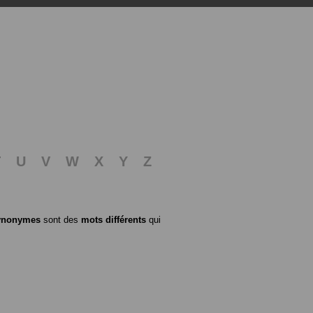
T
U
V
W
X
Y
Z
ynonymes
sont des
mots différents
qui