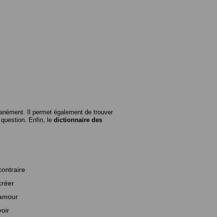
anément. Il permet également de trouver
n question. Enfin, le
dictionnaire des
contraire
créer
amour
voir