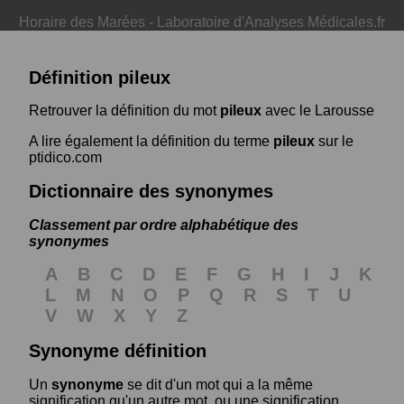
Horaire des Marées
-
Laboratoire d'Analyses Médicales.fr
Définition pileux
Retrouver la définition du mot
pileux
avec le Larousse
A lire également la définition du terme
pileux
sur le
ptidico.com
Dictionnaire des synonymes
Classement par ordre alphabétique des
synonymes
A
B
C
D
E
F
G
H
I
J
K
L
M
N
O
P
Q
R
S
T
U
V
W
X
Y
Z
Synonyme définition
Un
synonyme
se dit d'un mot qui a la même
signification qu'un autre mot, ou une signification