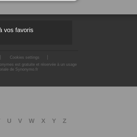
à vos favoris
Cookies settings
nonymes est gratuite et réservée à un usage
toriale de Synonymo.fr
T
U
V
W
X
Y
Z