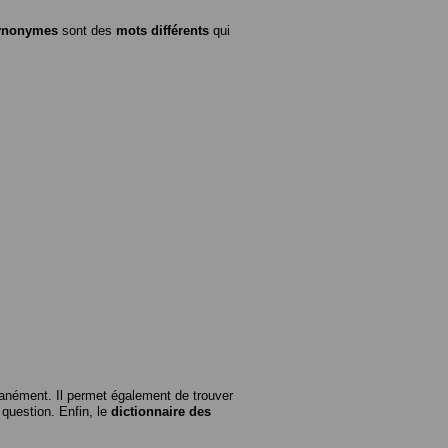
ynonymes
sont des
mots différents
qui
anément. Il permet également de trouver
n question. Enfin, le
dictionnaire des