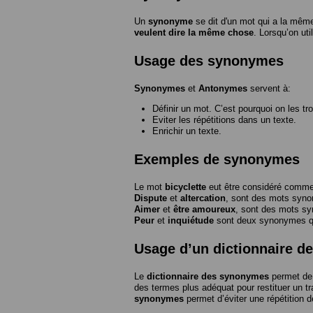
Un
synonyme
se dit d'un mot qui a la même
veulent dire la même chose
. Lorsqu’on ut
Usage des synonymes
Synonymes
et
Antonymes
servent à:
Définir un mot. C’est pourquoi on les tr
Eviter les répétitions dans un texte.
Enrichir un texte.
Exemples de synonymes
Le mot
bicyclette
eut être considéré com
Dispute
et
altercation
, sont des mots syn
Aimer
et
être amoureux
, sont des mots s
Peur
et
inquiétude
sont deux synonymes que
Usage d’un dictionnaire 
Le
dictionnaire des synonymes
permet de 
des termes plus adéquat pour restituer un trai
synonymes
permet d’éviter une répétition d