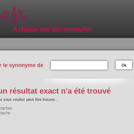
A chaque mot son synonyme!
r le synonyme de
Ok
n résultat exact n'a été trouvé
 vous vouliez peut être trouver...
taches
tache