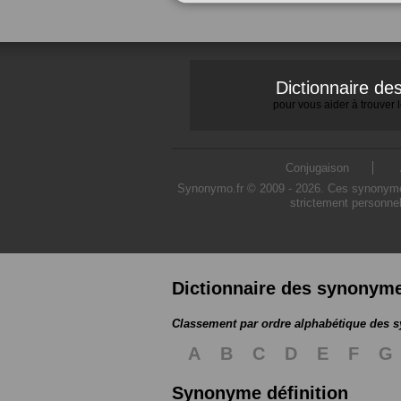
Dictionnaire d
pour vous aider à trouver
Conjugaison
Synonymo.fr © 2009 - 2026. Ces synonymes s
strictement personnel
Dictionnaire des synonym
Classement par ordre alphabétique des
A
B
C
D
E
F
G
Synonyme définition