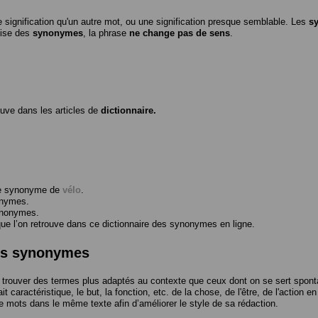
 signification qu'un autre mot, ou une signification presque semblable. Les
s
ilise des
synonymes
, la phrase
ne change pas de sens
.
ouve dans les articles de
dictionnaire.
me synonyme de
vélo
.
onymes.
ynonymes.
 l’on retrouve dans ce dictionnaire des synonymes en ligne.
des synonymes
trouver des termes plus adaptés au contexte que ceux dont on se sert spont
t caractéristique, le but, la fonction, etc. de la chose, de l'être, de l'action e
e mots dans le même texte afin d’améliorer le style de sa rédaction.