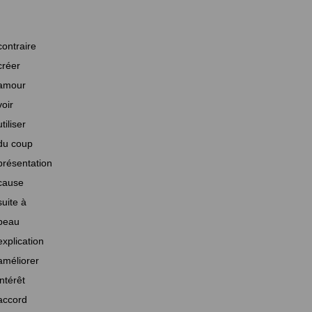
contraire
créer
amour
voir
utiliser
du coup
présentation
cause
suite à
beau
explication
améliorer
intérêt
accord