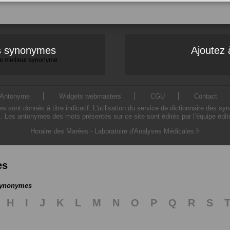
es synonymes
Ajoutez 
 le meilleur synonyme
Antonyme
Widgets webmasters
CGU
Contact
ont donnés à titre indicatif. L'utilisation du service de dictionnaire des sy
. Les antonymes des mots présentés sur ce site sont édités par l’équipe édi
Horaire des Marées
-
Laboratoire d'Analyses Médicales.fr
es
 synonymes
H
I
J
K
L
M
N
O
P
Q
R
S