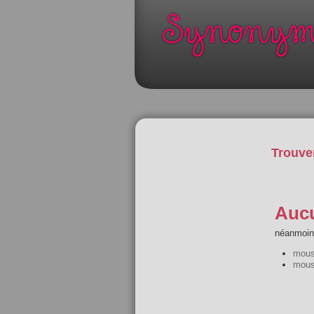
Trouve
Aucu
néanmoins
mous
mous