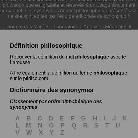
philosophique est gratuite et réservée à un usage strictement
personnel. Les synonymes du mot philosophique présentés sur
ce site sont édités par l’équipe éditoriale de synonymo.fr
Horaire des Marées
-
Laboratoire d'Analyses Médicales.fr
Définition philosophique
Retrouver la définition du mot
philosophique
avec le
Larousse
A lire également la définition du terme
philosophique
sur le ptidico.com
Dictionnaire des synonymes
Classement par ordre alphabétique des
synonymes
A
B
C
D
E
F
G
H
I
J
K
L
M
N
O
P
Q
R
S
T
U
V
W
X
Y
Z