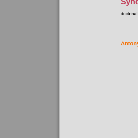
Syn
doctrinal
Anton