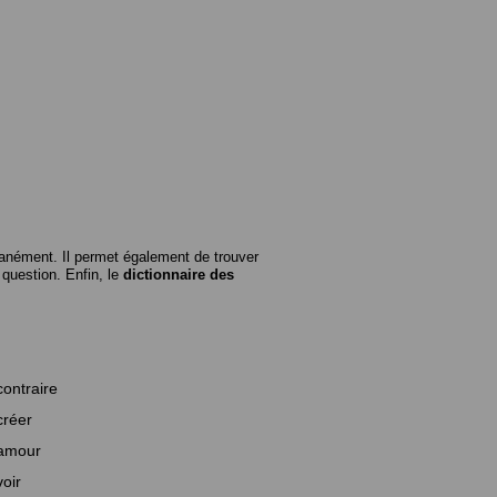
anément. Il permet également de trouver
n question. Enfin, le
dictionnaire des
contraire
créer
amour
voir