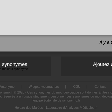
Il y 
es synonymes
Ajoutez 
 le meilleur synonyme
Antonyme
Widgets webmasters
CGU
Contact
ymo.fr © 2026 - Ces synonymes du mot idéologique sont donnés à titre indicati
et réservée à un usage strictement personnel. Les synonymes du mot idéologiq
l’équipe éditoriale de synonymo.fr
Horaire des Marées
-
Laboratoire d'Analyses Médicales.fr