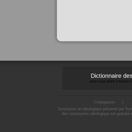
Dictionnaire d
pour vous aider à trouver
Conjugaison
Synonyme de idéologique présenté par Synon
des synonymes idéologique est gratuite 