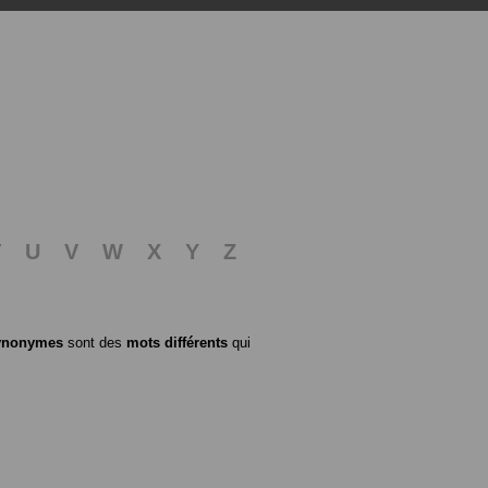
T
U
V
W
X
Y
Z
ynonymes
sont des
mots différents
qui