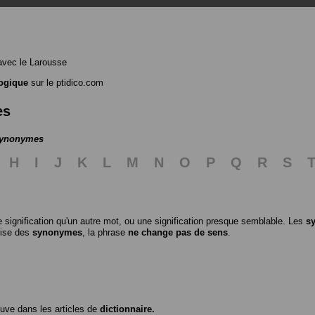
vec le Larousse
ogique
sur le ptidico.com
es
 synonymes
H
I
J
K
L
M
N
O
P
Q
R
S
 signification qu'un autre mot, ou une signification presque semblable. Les
s
ilise des
synonymes
, la phrase
ne change pas de sens
.
ouve dans les articles de
dictionnaire.