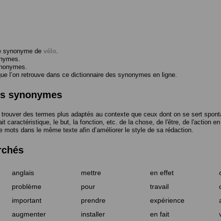
me synonyme de
vélo
.
onymes.
ynonymes.
 l’on retrouve dans ce dictionnaire des synonymes en ligne.
des synonymes
trouver des termes plus adaptés au contexte que ceux dont on se sert spont
t caractéristique, le but, la fonction, etc. de la chose, de l'être, de l'action e
e mots dans le même texte afin d’améliorer le style de sa rédaction.
rchés
anglais
mettre
en effet
problème
pour
travail
important
prendre
expérience
augmenter
installer
en fait