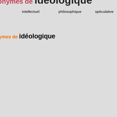
idéologique
onymes de
intellectuel
philosophique
spéculative
idéologique
ymes de