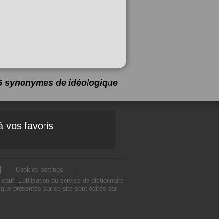
a 5 synonymes de
idéologique
à vos favoris
Cookies settings
f. L'utilisation du service de dictionnaire
ue présentés sur ce site sont édités par