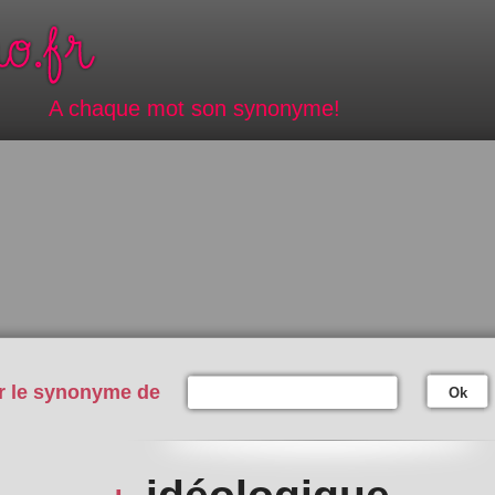
A chaque mot son synonyme!
r le synonyme de
Ok