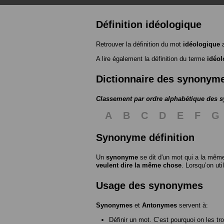
Définition idéologique
Retrouver la définition du mot
idéologique
a
A lire également la définition du terme
idéol
Dictionnaire des synonym
Classement par ordre alphabétique des
A
B
C
D
E
F
G
Synonyme définition
Un
synonyme
se dit d'un mot qui a la même
veulent dire la même chose
. Lorsqu’on ut
Usage des synonymes
Synonymes
et
Antonymes
servent à:
Définir un mot. C’est pourquoi on les tr