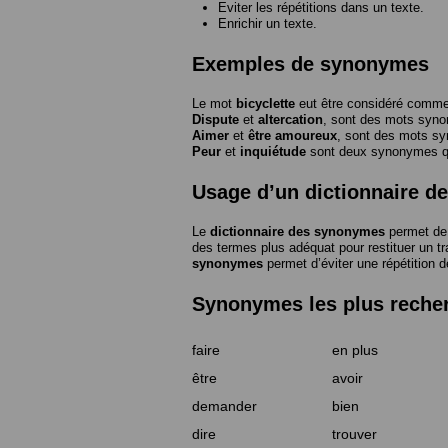
Eviter les répétitions dans un texte.
Enrichir un texte.
Exemples de synonymes
Le mot
bicyclette
eut être considéré com
Dispute
et
altercation
, sont des mots syn
Aimer
et
être amoureux
, sont des mots s
Peur
et
inquiétude
sont deux synonymes que
Usage d’un dictionnaire 
Le
dictionnaire des synonymes
permet de 
des termes plus adéquat pour restituer un trai
synonymes
permet d’éviter une répétition d
Synonymes les plus reche
faire
en plus
être
avoir
demander
bien
dire
trouver