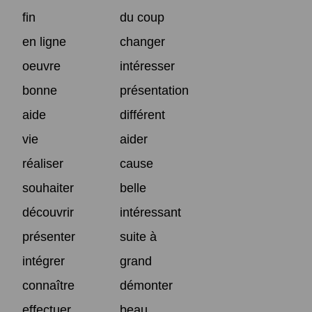
fin
du coup
en ligne
changer
oeuvre
intéresser
bonne
présentation
aide
différent
vie
aider
réaliser
cause
souhaiter
belle
découvrir
intéressant
présenter
suite à
intégrer
grand
connaître
démonter
effectuer
beau