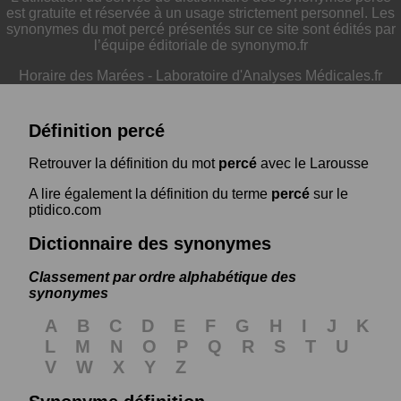
est gratuite et réservée à un usage strictement personnel. Les
synonymes du mot percé présentés sur ce site sont édités par
l’équipe éditoriale de synonymo.fr
Horaire des Marées
-
Laboratoire d'Analyses Médicales.fr
Définition percé
Retrouver la définition du mot
percé
avec le Larousse
A lire également la définition du terme
percé
sur le
ptidico.com
Dictionnaire des synonymes
Classement par ordre alphabétique des
synonymes
A
B
C
D
E
F
G
H
I
J
K
L
M
N
O
P
Q
R
S
T
U
V
W
X
Y
Z