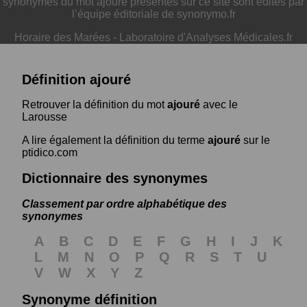
synonymes du mot ajouré présentés sur ce site sont édités par
l’équipe éditoriale de synonymo.fr
Horaire des Marées
-
Laboratoire d'Analyses Médicales.fr
Définition ajouré
Retrouver la définition du mot
ajouré
avec le
Larousse
A lire également la définition du terme
ajouré
sur le
ptidico.com
Dictionnaire des synonymes
Classement par ordre alphabétique des
synonymes
A
B
C
D
E
F
G
H
I
J
K
L
M
N
O
P
Q
R
S
T
U
V
W
X
Y
Z
Synonyme définition