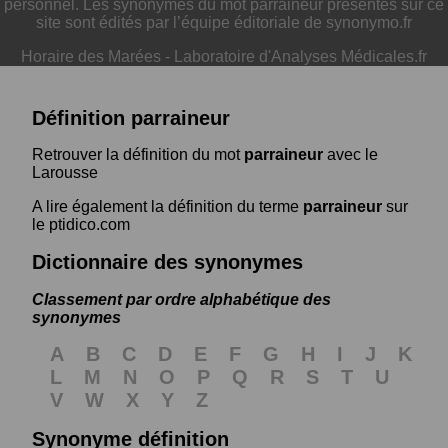
personnel. Les synonymes du mot parraineur présentés sur ce
site sont édités par l’équipe éditoriale de synonymo.fr
Horaire des Marées
-
Laboratoire d'Analyses Médicales.fr
Définition parraineur
Retrouver la définition du mot
parraineur
avec le
Larousse
A lire également la définition du terme
parraineur
sur
le ptidico.com
Dictionnaire des synonymes
Classement par ordre alphabétique des
synonymes
A
B
C
D
E
F
G
H
I
J
K
L
M
N
O
P
Q
R
S
T
U
V
W
X
Y
Z
Synonyme définition