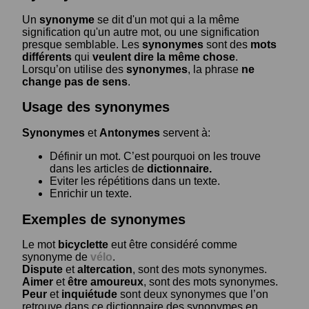
Un
synonyme
se dit d'un mot qui a la même
signification qu'un autre mot, ou une signification
presque semblable. Les
synonymes
sont des
mots
différents
qui
veulent dire la même chose
.
Lorsqu’on utilise des
synonymes
, la phrase
ne
change pas de sens
.
Usage des synonymes
Synonymes
et
Antonymes
servent à:
Définir un mot. C’est pourquoi on les trouve
dans les articles de
dictionnaire.
Eviter les répétitions dans un texte.
Enrichir un texte.
Exemples de synonymes
Le mot
bicyclette
eut être considéré comme
synonyme de
vélo
.
Dispute
et
altercation
, sont des mots synonymes.
Aimer
et
être amoureux
, sont des mots synonymes.
Peur
et
inquiétude
sont deux synonymes que l’on
retrouve dans ce dictionnaire des synonymes en