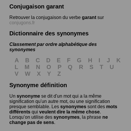
Conjugaison garant
Retrouver la conjugaison du verbe
garant
sur
conjugons.fr
Dictionnaire des synonymes
Classement par ordre alphabétique des
synonymes
A
B
C
D
E
F
G
H
I
J
K
L
M
N
O
P
Q
R
S
T
U
V
W
X
Y
Z
Synonyme définition
Un
synonyme
se dit d'un mot qui a la même
signification qu'un autre mot, ou une signification
presque semblable. Les
synonymes
sont des
mots
différents
qui
veulent dire la même chose
.
Lorsqu’on utilise des
synonymes
, la phrase
ne
change pas de sens
.