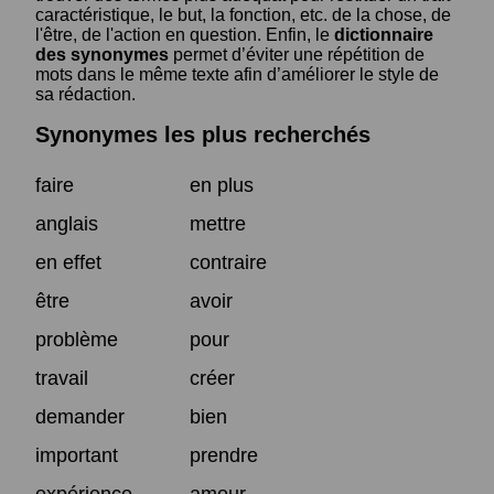
caractéristique, le but, la fonction, etc. de la chose, de
l'être, de l'action en question. Enfin, le
dictionnaire
des synonymes
permet d’éviter une répétition de
mots dans le même texte afin d’améliorer le style de
sa rédaction.
Synonymes les plus recherchés
faire
en plus
anglais
mettre
en effet
contraire
être
avoir
problème
pour
travail
créer
demander
bien
important
prendre
expérience
amour