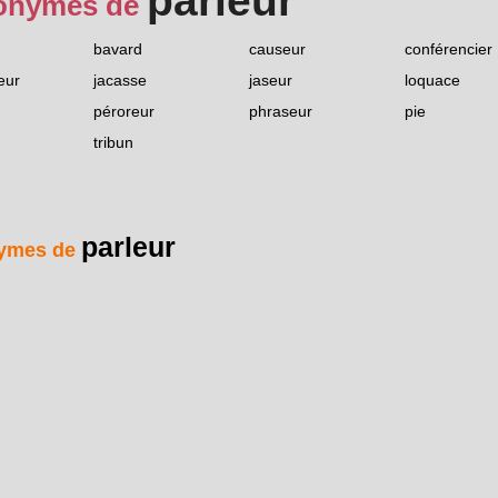
parleur
onymes de
bavard
causeur
conférencier
eur
jacasse
jaseur
loquace
péroreur
phraseur
pie
tribun
parleur
ymes de