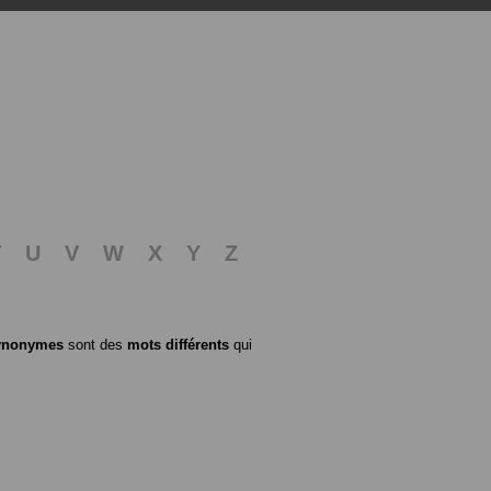
T
U
V
W
X
Y
Z
ynonymes
sont des
mots différents
qui