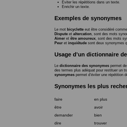
Eviter les répétitions dans un texte.
Enrichir un texte.
Exemples de synonymes
Le mot
bicyclette
eut être considéré com
Dispute
et
altercation
, sont des mots syn
Aimer
et
être amoureux
, sont des mots s
Peur
et
inquiétude
sont deux synonymes que
Usage d’un dictionnaire 
Le
dictionnaire des synonymes
permet de 
des termes plus adéquat pour restituer un trai
synonymes
permet d’éviter une répétition d
Synonymes les plus reche
faire
en plus
être
avoir
demander
bien
dire
trouver