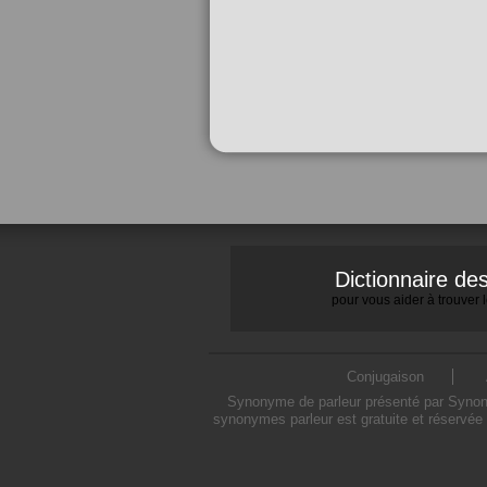
Dictionnaire d
pour vous aider à trouver
Conjugaison
Synonyme de parleur présenté par Synonym
synonymes parleur est gratuite et réservée 