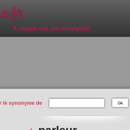
A chaque mot son synonyme!
r le synonyme de
Ok