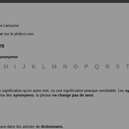
le Larousse
ur
sur le ptidico.com
es
 synonymes
H
I
J
K
L
M
N
O
P
Q
R
S
 signification qu'un autre mot, ou une signification presque semblable. Les
s
ilise des
synonymes
, la phrase
ne change pas de sens
.
ouve dans les articles de
dictionnaire.