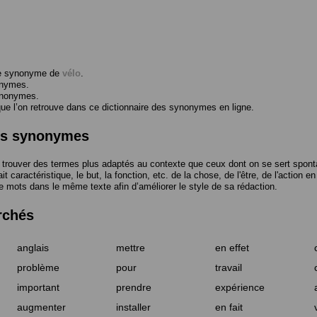
me synonyme de
vélo
.
onymes.
ynonymes.
 l’on retrouve dans ce dictionnaire des synonymes en ligne.
des synonymes
trouver des termes plus adaptés au contexte que ceux dont on se sert spont
t caractéristique, le but, la fonction, etc. de la chose, de l'être, de l'action e
e mots dans le même texte afin d’améliorer le style de sa rédaction.
rchés
anglais
mettre
en effet
problème
pour
travail
important
prendre
expérience
augmenter
installer
en fait