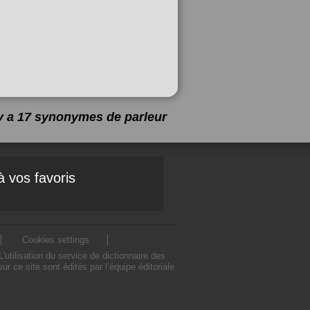
 y a 17 synonymes de
parleur
à vos favoris
Cookies settings
tilisation du service de dictionnaire des
 ce site sont édités par l’équipe éditoriale