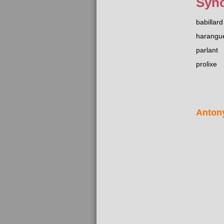
Syn
babillard
harangu
parlant
prolixe
Anton