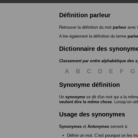
Définition parleur
Retrouver la définition du mot
parleur
avec 
A lire également la définition du terme
parle
Dictionnaire des synonym
Classement par ordre alphabétique des
A
B
C
D
E
F
G
Synonyme définition
Un
synonyme
se dit d'un mot qui a la même
veulent dire la même chose
. Lorsqu’on ut
Usage des synonymes
Synonymes
et
Antonymes
servent à:
Définir un mot. C’est pourquoi on les tr