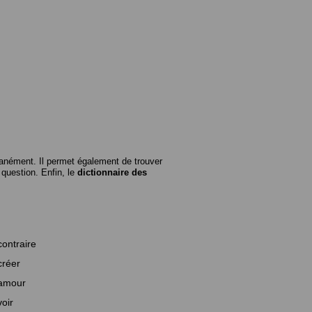
anément. Il permet également de trouver
n question. Enfin, le
dictionnaire des
contraire
créer
amour
voir