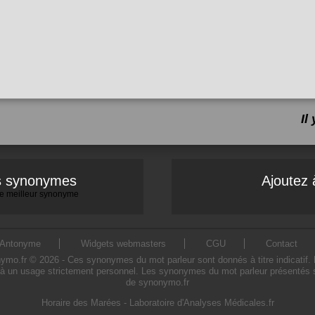
Il
es synonymes
Ajoutez 
 le meilleur synonyme
Antonyme
Widgets webmasters
CGU
Contact
o.fr © 2026 - Ces synonymes du mot parleur sont donnés à titre indicatif. L'u
à un usage strictement personnel. Les synonymes du mot parleur présentés sur
de synonymo.fr
Horaire des Marées
-
Laboratoire d'Analyses Médicales.fr