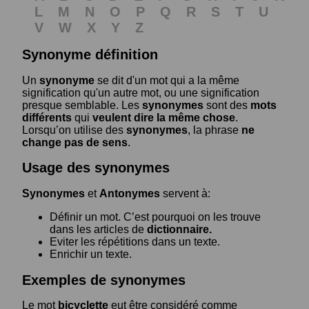
L
M
N
O
P
Q
R
S
T
U
V
W
X
Y
Z
Synonyme définition
Un
synonyme
se dit d'un mot qui a la même
signification qu'un autre mot, ou une signification
presque semblable. Les
synonymes
sont des
mots
différents
qui
veulent dire la même chose
.
Lorsqu’on utilise des
synonymes
, la phrase
ne
change pas de sens
.
Usage des synonymes
Synonymes
et
Antonymes
servent à:
Définir un mot. C’est pourquoi on les trouve
dans les articles de
dictionnaire.
Eviter les répétitions dans un texte.
Enrichir un texte.
Exemples de synonymes
Le mot
bicyclette
eut être considéré comme