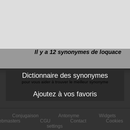
Il y a 12 synonymes de
loquace
Dictionnaire des synonymes
pour vous aider à trouver le meilleur synonyme
Ajoutez à vos favoris
Conjugaison
Antonyme
Widgets
ebmasters
CGU
Contact
Cookies
settings