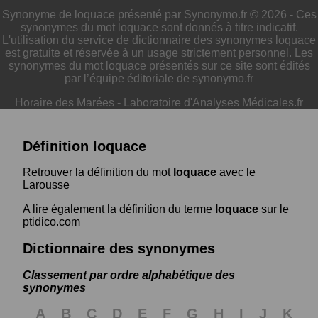
Synonyme de loquace présenté par Synonymo.fr © 2026 - Ces
synonymes du mot loquace sont donnés à titre indicatif.
L'utilisation du service de dictionnaire des synonymes loquace
est gratuite et réservée à un usage strictement personnel. Les
synonymes du mot loquace présentés sur ce site sont édités
par l’équipe éditoriale de synonymo.fr
Horaire des Marées
-
Laboratoire d'Analyses Médicales.fr
Définition loquace
Retrouver la définition du mot
loquace
avec le
Larousse
A lire également la définition du terme
loquace
sur le
ptidico.com
Dictionnaire des synonymes
Classement par ordre alphabétique des
synonymes
A
B
C
D
E
F
G
H
I
J
K