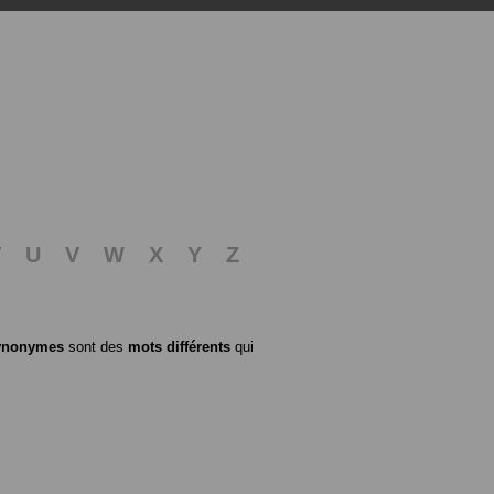
T
U
V
W
X
Y
Z
ynonymes
sont des
mots différents
qui