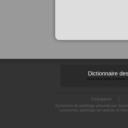
Dictionnaire d
pour vous aider à trouver
Conjugaison
Synonyme de pédologie présenté par Synonymo
synonymes pédologie est gratuite et rése