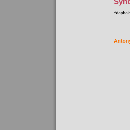
Syn
édaphol
Anton