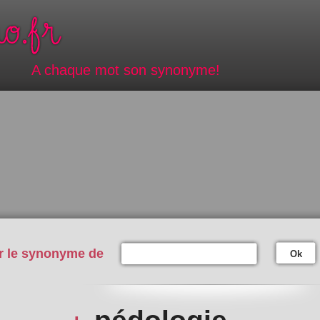
A chaque mot son synonyme!
r le synonyme de
Ok