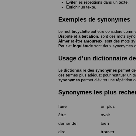
Eviter les répétitions dans un texte.
Enrichir un texte.
Exemples de synonymes
Le mot
bicyclette
eut être considéré com
Dispute
et
altercation
, sont des mots syn
Aimer
et
être amoureux
, sont des mots s
Peur
et
inquiétude
sont deux synonymes que
Usage d’un dictionnaire 
Le
dictionnaire des synonymes
permet de 
des termes plus adéquat pour restituer un trai
synonymes
permet d’éviter une répétition d
Synonymes les plus reche
faire
en plus
être
avoir
demander
bien
dire
trouver