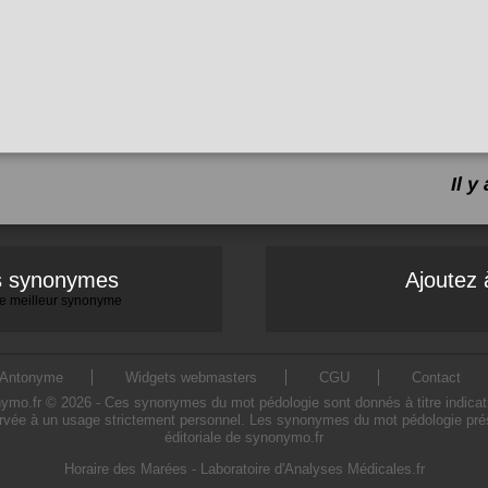
Il 
es synonymes
Ajoutez 
 le meilleur synonyme
Antonyme
Widgets webmasters
CGU
Contact
.fr © 2026 - Ces synonymes du mot pédologie sont donnés à titre indicatif. 
rvée à un usage strictement personnel. Les synonymes du mot pédologie prése
éditoriale de synonymo.fr
Horaire des Marées
-
Laboratoire d'Analyses Médicales.fr