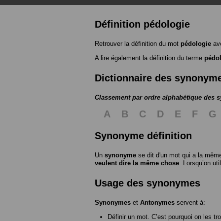
Définition pédologie
Retrouver la définition du mot
pédologie
ave
A lire également la définition du terme
pédo
Dictionnaire des synonym
Classement par ordre alphabétique des
A
B
C
D
E
F
G
Synonyme définition
Un
synonyme
se dit d'un mot qui a la même
veulent dire la même chose
. Lorsqu’on ut
Usage des synonymes
Synonymes
et
Antonymes
servent à:
Définir un mot. C’est pourquoi on les tr