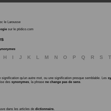
c le Larousse
logie
sur le ptidico.com
es
 synonymes
H
I
J
K
L
M
N
O
P
Q
R
S
 signification qu'un autre mot, ou une signification presque semblable. Les
s
ilise des
synonymes
, la phrase
ne change pas de sens
.
ouve dans les articles de
dictionnaire.