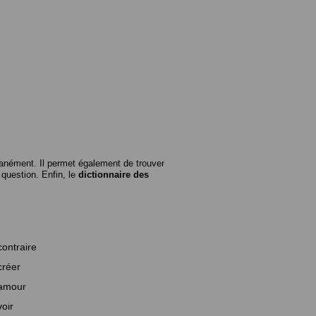
anément. Il permet également de trouver
n question. Enfin, le
dictionnaire des
contraire
créer
amour
voir