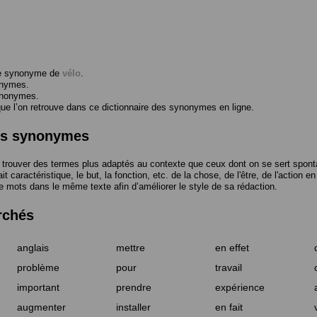
me synonyme de
vélo
.
onymes.
ynonymes.
 l’on retrouve dans ce dictionnaire des synonymes en ligne.
des synonymes
trouver des termes plus adaptés au contexte que ceux dont on se sert spont
t caractéristique, le but, la fonction, etc. de la chose, de l'être, de l'action e
e mots dans le même texte afin d’améliorer le style de sa rédaction.
rchés
anglais
mettre
en effet
problème
pour
travail
important
prendre
expérience
augmenter
installer
en fait