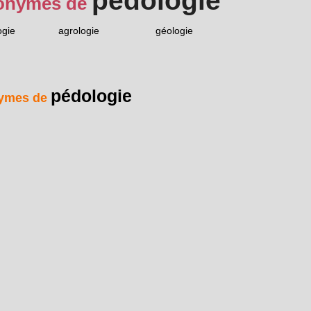
pédologie
onymes de
ogie
agrologie
géologie
pédologie
ymes de