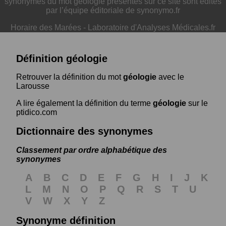
synonymes du mot géologie présentés sur ce site sont édités
par l’équipe éditoriale de synonymo.fr
Horaire des Marées
-
Laboratoire d'Analyses Médicales.fr
Définition géologie
Retrouver la définition du mot
géologie
avec le
Larousse
A lire également la définition du terme
géologie
sur le
ptidico.com
Dictionnaire des synonymes
Classement par ordre alphabétique des
synonymes
A
B
C
D
E
F
G
H
I
J
K
L
M
N
O
P
Q
R
S
T
U
V
W
X
Y
Z
Synonyme définition