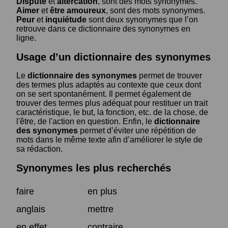
Dispute
et
altercation
, sont des mots synonymes.
Aimer
et
être amoureux
, sont des mots synonymes.
Peur
et
inquiétude
sont deux synonymes que l’on
retrouve dans ce dictionnaire des synonymes en
ligne.
Usage d’un dictionnaire des synonymes
Le
dictionnaire des synonymes
permet de trouver
des termes plus adaptés au contexte que ceux dont
on se sert spontanément. Il permet également de
trouver des termes plus adéquat pour restituer un trait
caractéristique, le but, la fonction, etc. de la chose, de
l'être, de l'action en question. Enfin, le
dictionnaire
des synonymes
permet d’éviter une répétition de
mots dans le même texte afin d’améliorer le style de
sa rédaction.
Synonymes les plus recherchés
faire
en plus
anglais
mettre
en effet
contraire