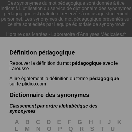
Ces synonymes du mot pédagogique sont donnés à titre
indicatif. L'utilisation du service de dictionnaire des synonymes
pédagogique est gratuite et réservée à un usage strictement
personnel. Les synonymes du mot pédagogique présentés sur
ce site sont édités par l’équipe éditoriale de synonymo.fr
Horaire des Marées
-
Laboratoire d'Analyses Médicales.fr
Définition pédagogique
Retrouver la définition du mot
pédagogique
avec le
Larousse
A lire également la définition du terme
pédagogique
sur le ptidico.com
Dictionnaire des synonymes
Classement par ordre alphabétique des
synonymes
A
B
C
D
E
F
G
H
I
J
K
L
M
N
O
P
Q
R
S
T
U