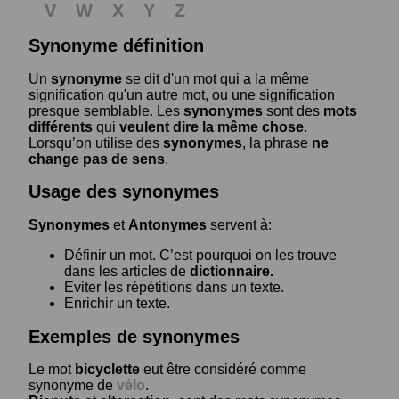
V
W
X
Y
Z
Synonyme définition
Un
synonyme
se dit d'un mot qui a la même
signification qu'un autre mot, ou une signification
presque semblable. Les
synonymes
sont des
mots
différents
qui
veulent dire la même chose
.
Lorsqu’on utilise des
synonymes
, la phrase
ne
change pas de sens
.
Usage des synonymes
Synonymes
et
Antonymes
servent à:
Définir un mot. C’est pourquoi on les trouve
dans les articles de
dictionnaire.
Eviter les répétitions dans un texte.
Enrichir un texte.
Exemples de synonymes
Le mot
bicyclette
eut être considéré comme
synonyme de
vélo
.