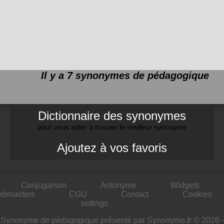
Il y a 7 synonymes de
pédagogique
Dictionnaire des synonymes
pour vous aider à trouver le meilleur synonyme
Ajoutez à vos favoris
Conjugaison
Antonyme
Widgets
ebmasters
CGU
Contact
Cookies
settings
Synonyme de pédagogique présenté par Synonymo.fr © 2026 -