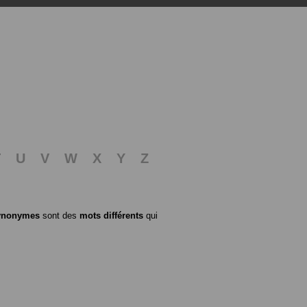
T
U
V
W
X
Y
Z
ynonymes
sont des
mots différents
qui