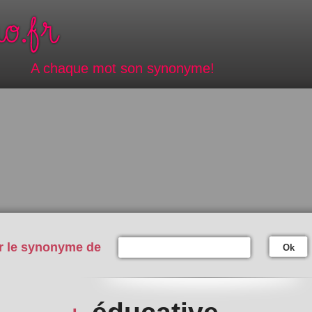
A chaque mot son synonyme!
r le synonyme de
Ok