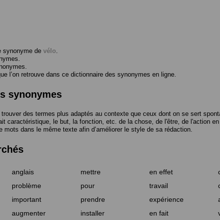
me synonyme de
vélo
.
onymes.
ynonymes.
 l’on retrouve dans ce dictionnaire des synonymes en ligne.
des synonymes
trouver des termes plus adaptés au contexte que ceux dont on se sert spont
t caractéristique, le but, la fonction, etc. de la chose, de l'être, de l'action e
e mots dans le même texte afin d’améliorer le style de sa rédaction.
rchés
anglais
mettre
en effet
problème
pour
travail
important
prendre
expérience
augmenter
installer
en fait