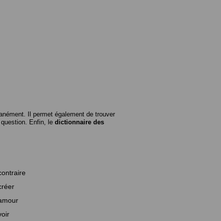
anément. Il permet également de trouver
n question. Enfin, le
dictionnaire des
contraire
créer
amour
voir