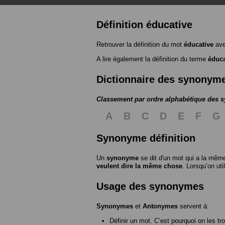
Définition éducative
Retrouver la définition du mot
éducative
ave
A lire également la définition du terme
éduca
Dictionnaire des synonym
Classement par ordre alphabétique des
A
B
C
D
E
F
G
Synonyme définition
Un
synonyme
se dit d'un mot qui a la même
veulent dire la même chose
. Lorsqu’on ut
Usage des synonymes
Synonymes
et
Antonymes
servent à:
Définir un mot. C’est pourquoi on les tr