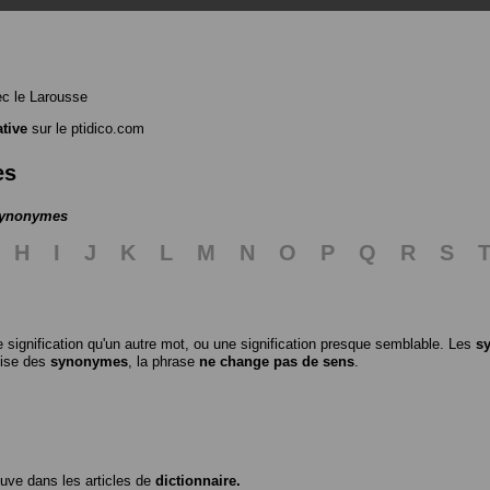
c le Larousse
tive
sur le ptidico.com
es
 synonymes
H
I
J
K
L
M
N
O
P
Q
R
S
 signification qu'un autre mot, ou une signification presque semblable. Les
s
ilise des
synonymes
, la phrase
ne change pas de sens
.
ouve dans les articles de
dictionnaire.