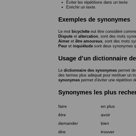
Eviter les répétitions dans un texte.
Enrichir un texte.
Exemples de synonymes
Le mot
bicyclette
eut être considéré com
Dispute
et
altercation
, sont des mots syn
Aimer
et
être amoureux
, sont des mots s
Peur
et
inquiétude
sont deux synonymes que
Usage d’un dictionnaire 
Le
dictionnaire des synonymes
permet de 
des termes plus adéquat pour restituer un trai
synonymes
permet d’éviter une répétition d
Synonymes les plus reche
faire
en plus
être
avoir
demander
bien
dire
trouver