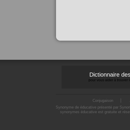
Dictionnaire d
pour vous aider à trouver
Conjugaison
Synonyme de éducative présenté par Synonymo
synonymes éducative est gratuite et rése