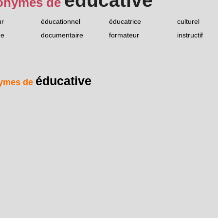
éducative
onymes de
ur
éducationnel
éducatrice
culturel
ue
documentaire
formateur
instructif
éducative
ymes de