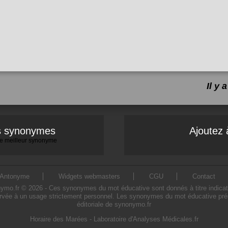
Il y
es synonymes
Ajoutez 
 le meilleur synonyme
Antonyme
Widgets webmasters
CGU
Contact
.fr © 2026 - Ces synonymes du mot éducative sont donnés à titre indicatif. 
rvée à un usage strictement personnel. Les synonymes du mot éducative prése
éditoriale de synonymo.fr
Horaire des Marées
-
Laboratoire d'Analyses Médicales.fr