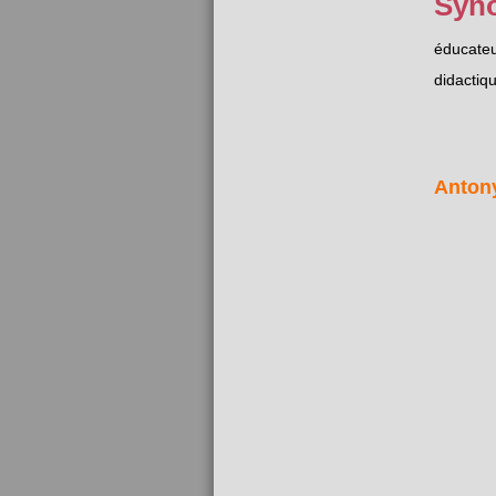
Syn
éducate
didactiq
Anton