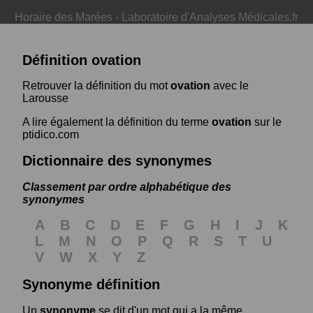
Horaire des Marées
-
Laboratoire d'Analyses Médicales.fr
Définition ovation
Retrouver la définition du mot
ovation
avec le
Larousse
A lire également la définition du terme
ovation
sur le
ptidico.com
Dictionnaire des synonymes
Classement par ordre alphabétique des
synonymes
A
B
C
D
E
F
G
H
I
J
K
L
M
N
O
P
Q
R
S
T
U
V
W
X
Y
Z
Synonyme définition
Un
synonyme
se dit d'un mot qui a la même