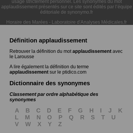
usage strictement personnel. Les synonymes du mot
applaudissement présentés sur ce site sont édités par l’équipe
éditoriale de synonymo.fr
Horaire des Marées
-
Laboratoire d'Analyses Médicales.fr
Définition applaudissement
Retrouver la définition du mot
applaudissement
avec
le Larousse
A lire également la définition du terme
applaudissement
sur le ptidico.com
Dictionnaire des synonymes
Classement par ordre alphabétique des
synonymes
A
B
C
D
E
F
G
H
I
J
K
L
M
N
O
P
Q
R
S
T
U
V
W
X
Y
Z