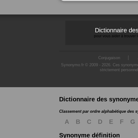
Dictionnaire d
pour vous aider à trouver
Conjugaison
Synonymo.fr © 2009 - 2026. Ces synonymes s
strictement personnel
Dictionnaire des synonym
Classement par ordre alphabétique des
A
B
C
D
E
F
G
Synonyme définition