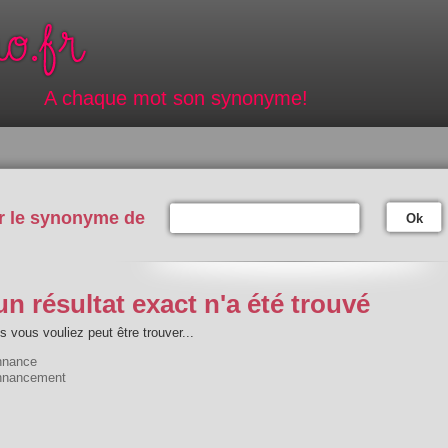
A chaque mot son synonyme!
r le synonyme de
Ok
n résultat exact n'a été trouvé
 vous vouliez peut être trouver...
nnance
nnancement