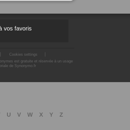
à vos favoris
Cookies settings
nonymes est gratuite et réservée à un usage
toriale de Synonymo.fr
T
U
V
W
X
Y
Z