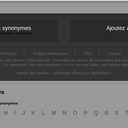
es synonymes
Ajoutez 
 le meilleur synonyme
Antonyme
Widgets webmasters
CGU
Contact
ont donnés à titre indicatif. L'utilisation du service de dictionnaire des sy
. Les antonymes des mots présentés sur ce site sont édités par l’équipe édi
Horaire des Marées
-
Laboratoire d'Analyses Médicales.fr
es
 synonymes
H
I
J
K
L
M
N
O
P
Q
R
S