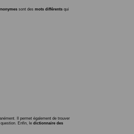
ynonymes
sont des
mots différents
qui
anément. Il permet également de trouver
n question. Enfin, le
dictionnaire des