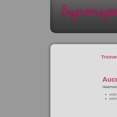
Trouve
Aucu
néanmoins
ordo
ordo