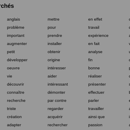
rchés
anglais
mettre
en effet
problème
pour
travail
important
prendre
expérience
augmenter
installer
en fait
petit
obtenir
analyse
développer
origine
fin
oeuvre
intéresser
bonne
vie
aider
réaliser
découvrir
intéressant
présenter
connaître
démonter
effectuer
recherche
par contre
parler
triste
regarder
travailler
création
acquérir
ainsi que
adapter
rechercher
passion