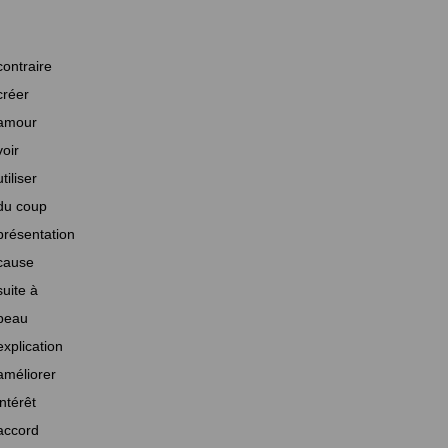
contraire
créer
amour
voir
utiliser
du coup
présentation
cause
suite à
beau
explication
améliorer
intérêt
accord