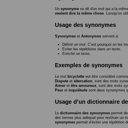
Un
synonyme
se dit d'un mot qui a la même
veulent dire la même chose
. Lorsqu’on ut
Usage des synonymes
Synonymes
et
Antonymes
servent à:
Définir un mot. C’est pourquoi on les tr
Eviter les répétitions dans un texte.
Enrichir un texte.
Exemples de synonymes
Le mot
bicyclette
eut être considéré com
Dispute
et
altercation
, sont des mots syn
Aimer
et
être amoureux
, sont des mots s
Peur
et
inquiétude
sont deux synonymes que
Usage d’un dictionnaire 
Le
dictionnaire des synonymes
permet de 
des termes plus adéquat pour restituer un trai
synonymes
permet d’éviter une répétition d