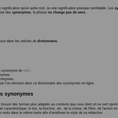
 signification qu'un autre mot, ou une signification presque semblable. Les
s
ilise des
synonymes
, la phrase
ne change pas de sens
.
ouve dans les articles de
dictionnaire.
me synonyme de
vélo
.
onymes.
ynonymes.
 l’on retrouve dans ce dictionnaire des synonymes en ligne.
des synonymes
trouver des termes plus adaptés au contexte que ceux dont on se sert spont
t caractéristique, le but, la fonction, etc. de la chose, de l'être, de l'action e
e mots dans le même texte afin d’améliorer le style de sa rédaction.