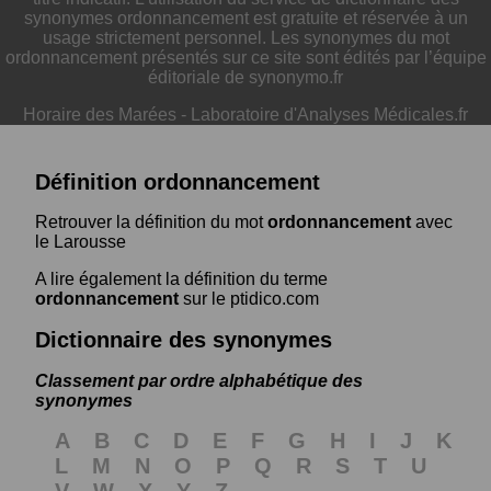
synonymes ordonnancement est gratuite et réservée à un
usage strictement personnel. Les synonymes du mot
ordonnancement présentés sur ce site sont édités par l’équipe
éditoriale de synonymo.fr
Horaire des Marées
-
Laboratoire d'Analyses Médicales.fr
Définition ordonnancement
Retrouver la définition du mot
ordonnancement
avec
le Larousse
A lire également la définition du terme
ordonnancement
sur le ptidico.com
Dictionnaire des synonymes
Classement par ordre alphabétique des
synonymes
A
B
C
D
E
F
G
H
I
J
K
L
M
N
O
P
Q
R
S
T
U
V
W
X
Y
Z