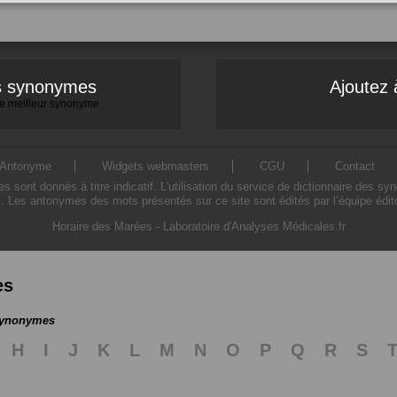
es synonymes
Ajoutez 
 le meilleur synonyme
Antonyme
Widgets webmasters
CGU
Contact
ont donnés à titre indicatif. L'utilisation du service de dictionnaire des sy
. Les antonymes des mots présentés sur ce site sont édités par l’équipe édi
Horaire des Marées
-
Laboratoire d'Analyses Médicales.fr
es
 synonymes
H
I
J
K
L
M
N
O
P
Q
R
S