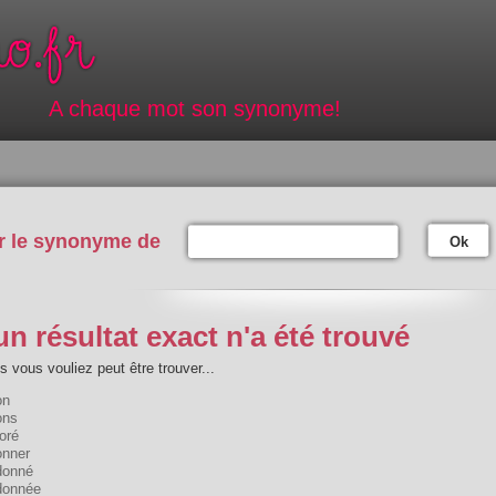
A chaque mot son synonyme!
r le synonyme de
Ok
n résultat exact n'a été trouvé
 vous vouliez peut être trouver...
on
ons
oré
onner
donné
donnée