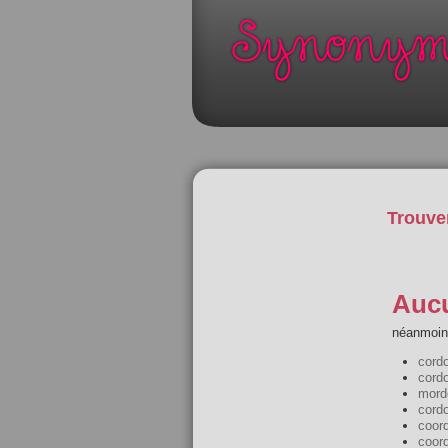
Trouve
Aucu
néanmoins
cord
cord
mord
cord
coor
coor