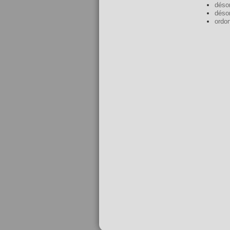
déso
déso
ordo