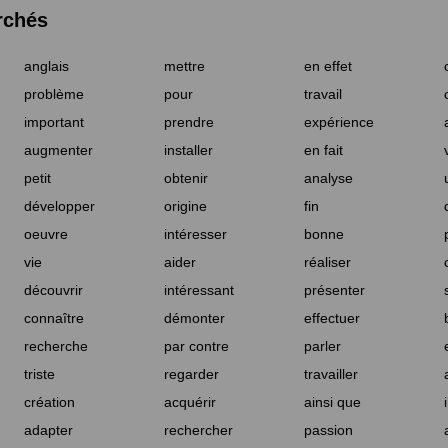
rchés
anglais
mettre
en effet
problème
pour
travail
important
prendre
expérience
augmenter
installer
en fait
petit
obtenir
analyse
développer
origine
fin
oeuvre
intéresser
bonne
vie
aider
réaliser
découvrir
intéressant
présenter
connaître
démonter
effectuer
recherche
par contre
parler
triste
regarder
travailler
création
acquérir
ainsi que
adapter
rechercher
passion