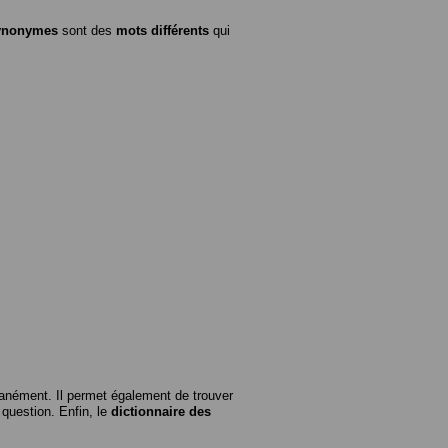
ynonymes
sont des
mots différents
qui
anément. Il permet également de trouver
n question. Enfin, le
dictionnaire des