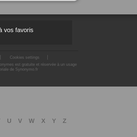
à vos favoris
Cookies settings
nonymes est gratuite et réservée à un usage
toriale de Synonymo.fr
T
U
V
W
X
Y
Z