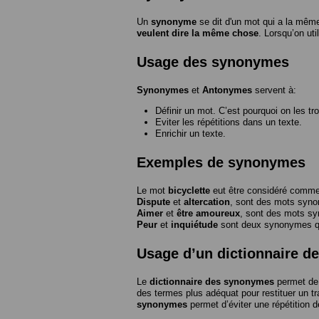
Un
synonyme
se dit d'un mot qui a la même
veulent dire la même chose
. Lorsqu’on ut
Usage des synonymes
Synonymes
et
Antonymes
servent à:
Définir un mot. C’est pourquoi on les tr
Eviter les répétitions dans un texte.
Enrichir un texte.
Exemples de synonymes
Le mot
bicyclette
eut être considéré com
Dispute
et
altercation
, sont des mots syn
Aimer
et
être amoureux
, sont des mots s
Peur
et
inquiétude
sont deux synonymes que
Usage d’un dictionnaire 
Le
dictionnaire des synonymes
permet de 
des termes plus adéquat pour restituer un trai
synonymes
permet d’éviter une répétition d