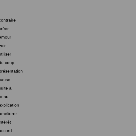
contraire
créer
amour
voir
utiliser
du coup
présentation
cause
suite à
beau
explication
améliorer
intérêt
accord