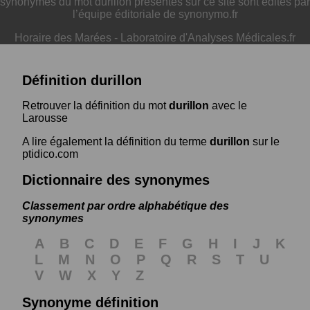
synonymes du mot durillon présentés sur ce site sont édités par
l’équipe éditoriale de synonymo.fr
Horaire des Marées
-
Laboratoire d'Analyses Médicales.fr
Définition durillon
Retrouver la définition du mot
durillon
avec le
Larousse
A lire également la définition du terme
durillon
sur le
ptidico.com
Dictionnaire des synonymes
Classement par ordre alphabétique des
synonymes
A
B
C
D
E
F
G
H
I
J
K
L
M
N
O
P
Q
R
S
T
U
V
W
X
Y
Z
Synonyme définition