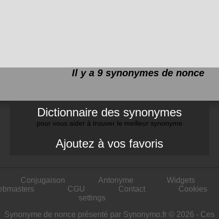
Il y a 9 synonymes de
nonce
Dictionnaire des synonymes
pour vous aider à trouver le meilleur synonyme
Ajoutez à vos favoris
Conjugaison
Antonyme
Widgets
ebmasters
CGU
Contact
Cookies
settings
Synonyme de nonce présenté par Synonymo.fr © 2026 - Ces