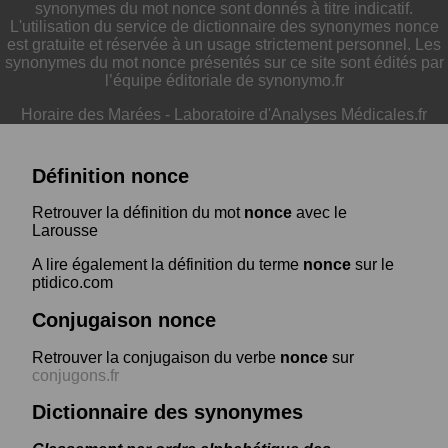
synonymes du mot nonce sont donnés à titre indicatif.
L'utilisation du service de dictionnaire des synonymes nonce
est gratuite et réservée à un usage strictement personnel. Les
synonymes du mot nonce présentés sur ce site sont édités par
l’équipe éditoriale de synonymo.fr
Horaire des Marées
-
Laboratoire d'Analyses Médicales.fr
Définition nonce
Retrouver la définition du mot
nonce
avec le
Larousse
A lire également la définition du terme
nonce
sur le
ptidico.com
Conjugaison nonce
Retrouver la conjugaison du verbe
nonce
sur
conjugons.fr
Dictionnaire des synonymes