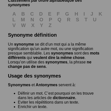
Classement par ordre alphabétique des
synonymes
A
B
C
D
E
F
G
H
I
J
K
L
M
N
O
P
Q
R
S
T
U
V
W
X
Y
Z
Synonyme définition
Un
synonyme
se dit d'un mot qui a la même
signification qu'un autre mot, ou une signification
presque semblable. Les
synonymes
sont des
mots
différents
qui
veulent dire la même chose
.
Lorsqu’on utilise des
synonymes
, la phrase
ne
change pas de sens
.
Usage des synonymes
Synonymes
et
Antonymes
servent à:
Définir un mot. C’est pourquoi on les trouve
dans les articles de
dictionnaire.
Eviter les répétitions dans un texte.
Enrichir un texte.