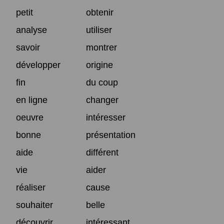
petit
obtenir
analyse
utiliser
savoir
montrer
développer
origine
fin
du coup
en ligne
changer
oeuvre
intéresser
bonne
présentation
aide
différent
vie
aider
réaliser
cause
souhaiter
belle
découvrir
intéressant