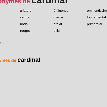
cardinal
onymes de
a latere
éminence
éminentissim
central
diacre
fondamental
nodal
prélat
primordial
rouget
utile
 l
,
cardinal
ymes de