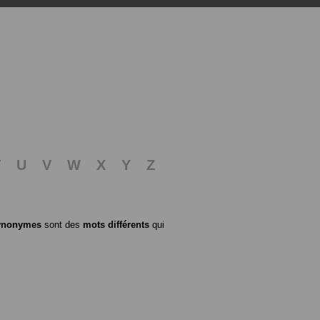
T
U
V
W
X
Y
Z
ynonymes
sont des
mots différents
qui