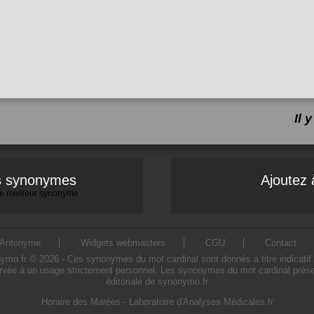
Il 
es synonymes
Ajoutez 
 le meilleur synonyme
Antonyme
Widgets webmasters
CGU
Contact
o.fr © 2026 - Ces synonymes du mot cardinal sont donnés à titre indicatif. L'
rvée à un usage strictement personnel. Les synonymes du mot cardinal présen
éditoriale de synonymo.fr
Horaire des Marées
-
Laboratoire d'Analyses Médicales.fr