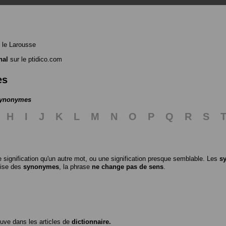
 le Larousse
nal
sur le ptidico.com
es
 synonymes
H
I
J
K
L
M
N
O
P
Q
R
S
 signification qu'un autre mot, ou une signification presque semblable. Les
s
ilise des
synonymes
, la phrase
ne change pas de sens
.
ouve dans les articles de
dictionnaire.