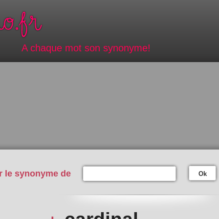
A chaque mot son synonyme!
r le synonyme de
Ok