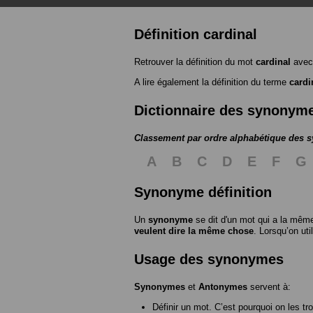
Définition cardinal
Retrouver la définition du mot
cardinal
avec
A lire également la définition du terme
cardi
Dictionnaire des synonym
Classement par ordre alphabétique des
A
B
C
D
E
F
G
Synonyme définition
Un
synonyme
se dit d'un mot qui a la même
veulent dire la même chose
. Lorsqu’on ut
Usage des synonymes
Synonymes
et
Antonymes
servent à:
Définir un mot. C’est pourquoi on les tr