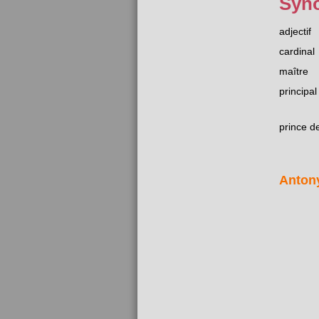
Syn
adjectif
cardinal
maître
principal
prince de
Anton