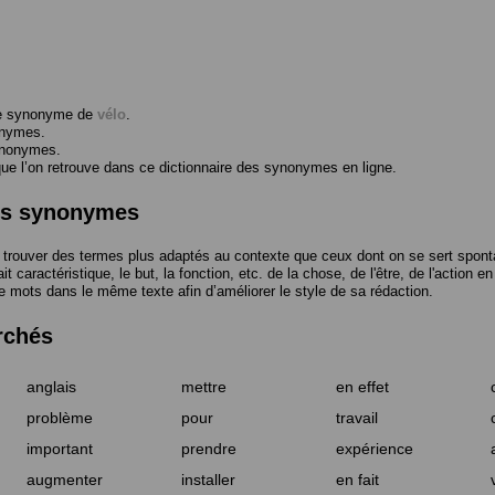
me synonyme de
vélo
.
onymes.
ynonymes.
 l’on retrouve dans ce dictionnaire des synonymes en ligne.
des synonymes
trouver des termes plus adaptés au contexte que ceux dont on se sert spont
t caractéristique, le but, la fonction, etc. de la chose, de l'être, de l'action e
e mots dans le même texte afin d’améliorer le style de sa rédaction.
rchés
anglais
mettre
en effet
problème
pour
travail
important
prendre
expérience
augmenter
installer
en fait