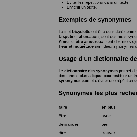
Eviter les répétitions dans un texte.
Enrichir un texte.
Exemples de synonymes
Le mot
bicyclette
eut être considéré com
Dispute
et
altercation
, sont des mots syn
Aimer
et
être amoureux
, sont des mots s
Peur
et
inquiétude
sont deux synonymes que
Usage d’un dictionnaire 
Le
dictionnaire des synonymes
permet de 
des termes plus adéquat pour restituer un trai
synonymes
permet d’éviter une répétition d
Synonymes les plus reche
faire
en plus
être
avoir
demander
bien
dire
trouver