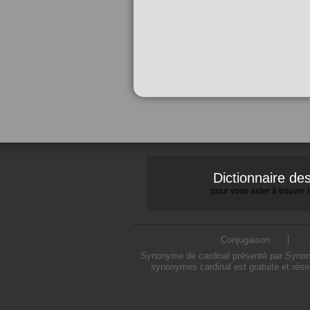
Dictionnaire d
pour vous aider à trouver
Conjugaison
Synonyme de cardinal présenté par Synonym
synonymes cardinal est gratuite et rése