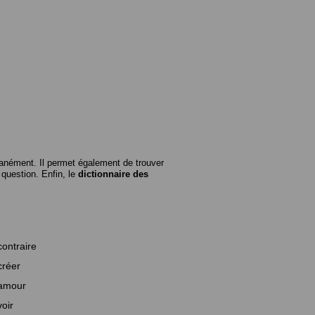
anément. Il permet également de trouver
n question. Enfin, le
dictionnaire des
contraire
créer
amour
voir