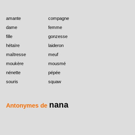
amante
compagne
dame
femme
fille
gonzesse
hétaïre
laideron
maîtresse
meuf
moukère
mousmé
nénette
pépée
souris
squaw
nana
Antonymes de