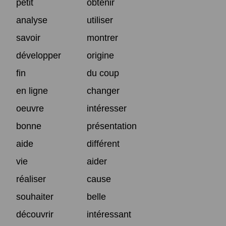
petit
obtenir
analyse
utiliser
savoir
montrer
développer
origine
fin
du coup
en ligne
changer
oeuvre
intéresser
bonne
présentation
aide
différent
vie
aider
réaliser
cause
souhaiter
belle
découvrir
intéressant