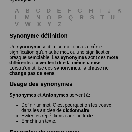
A
B
C
D
E
F
G
H
I
J
K
L
M
N
O
P
Q
R
S
T
U
V
W
X
Y
Z
Synonyme définition
Un
synonyme
se dit d'un mot qui a la même
signification qu'un autre mot, ou une signification
presque semblable. Les
synonymes
sont des
mots
différents
qui
veulent dire la même chose
.
Lorsqu’on utilise des
synonymes
, la phrase
ne
change pas de sens
.
Usage des synonymes
Synonymes
et
Antonymes
servent à:
Définir un mot. C’est pourquoi on les trouve
dans les articles de
dictionnaire.
Eviter les répétitions dans un texte.
Enrichir un texte.
Exemples de synonymes